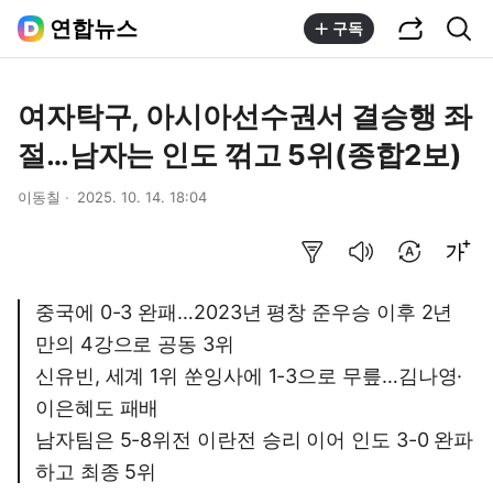
공유하기
통합검색
연합뉴스
구독
여자탁구, 아시아선수권서 결승행 좌
절…남자는 인도 꺾고 5위(종합2보)
이동칠
2025. 10. 14. 18:04
요약보기
음성으로 듣기
번역 설정
글씨크기 조절하기
중국에 0-3 완패…2023년 평창 준우승 이후 2년
만의 4강으로 공동 3위
신유빈, 세계 1위 쑨잉사에 1-3으로 무릎…김나영·
이은혜도 패배
남자팀은 5-8위전 이란전 승리 이어 인도 3-0 완파
하고 최종 5위