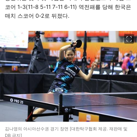
코어 1-3(11-8 5-11 7-11 6-11) 역전패를 당해 한국은
매치 스코어 0-2로 뒤졌다.
이미지 크게 보기
김나영의 아시아선수권 경기 장면 [대한탁구협회 제공. 재판매 및
DB 금지]