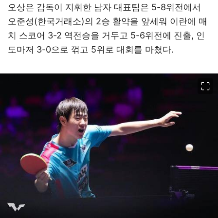
오상은 감독이 지휘한 남자 대표팀은 5-8위전에서
오준성(한국거래소)의 2승 활약을 앞세워 이란에 매
치 스코어 3-2 역전승을 거두고 5-6위전에 진출, 인
도마저 3-0으로 꺾고 5위로 대회를 마쳤다.
이미지 크게 보기