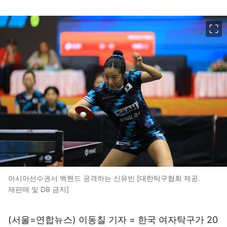
이미지 크게 보기
아시아선수권서 백핸드 공격하는 신유빈 [대한탁구협회 제공.
재판매 및 DB 금지]
(서울=연합뉴스) 이동칠 기자 = 한국 여자탁구가 20