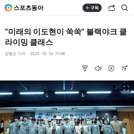
공유하기
통합검색
스포츠동아
구독
“미래의 이도현이 쑥쑥” 블랙야크 클
라이밍 클래스
양형모 기자
2025. 10. 14. 17:48
요약보기
음성으로 듣기
번역 설정
글씨크기 조절하기
이미지 크게 보기