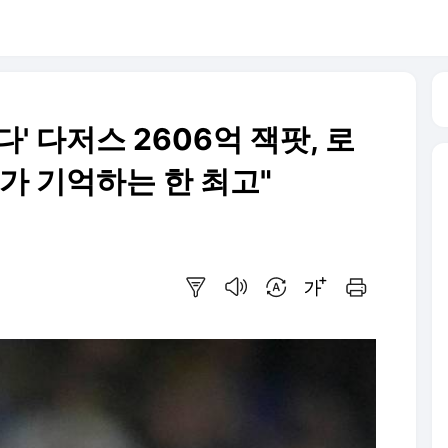
다' 다저스 2606억 잭팟, 로
가 기억하는 한 최고"
요약보기
음성으로 듣기
번역 설정
글씨크기 조절하기
인쇄하기