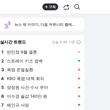
공유하기
검색
구독
뉴스 밖 이야기, 다음 커뮤니티 웹에서 보기
실시간 트렌드
오늘 6:48 기준
툴팁보기
1
반민정 9월 결혼
,유지
2
스트레이 키즈 컴백
,하락
3
폭염 온열질환
,신규
4
KBO 폭염 대책 회의
,신규
5
양정원 사건 수사 무마
,상승
6
이수경 술값 140만 원
,신규
7
배인규 사망
,하락