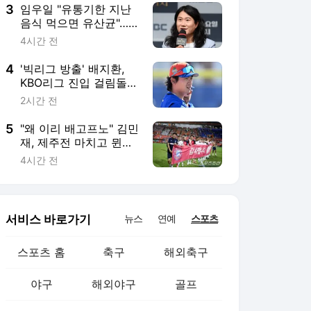
3
임우일 "유통기한 지난
음식 먹으면 유산균"…
돈 벌어도 못 버린 절약
4시간 전
습관
4
'빅리그 방출' 배지환,
KBO리그 진입 걸림돌 3
가지
2시간 전
5
"왜 이리 배고프노" 김민
재, 제주전 마치고 뮌헨
선수단 전원에 'K-야식
4시간 전
치킨' 통 크게 쐈다!
서비스 바로가기
뉴스
연예
스포츠
스포츠 홈
축구
해외축구
야구
해외야구
골프