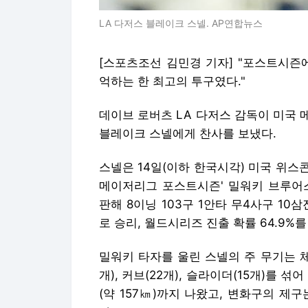
LA 다저스 블레이크 스넬. AP연합뉴스
[스포츠조선 김민경 기자] "포스트시즌
억하는 한 최고의 투구였다."
데이브 로버츠 LA 다저스 감독이 미국
블레이크 스넬에게 찬사를 보냈다.
스넬은 14일(이하 한국시각) 미국 위스
메이저리그 포스트시즌' 밀워키 브루어
판해 8이닝 103구 1안타 무4사구 10
로 승리, 월드시리즈 진출 확률 64.9%를
밀워키 타자를 울린 스넬의 주 무기는 체
개), 커브(22개), 슬라이더(15개)를 섞
(약 157㎞)까지 나왔고, 변화구의 제