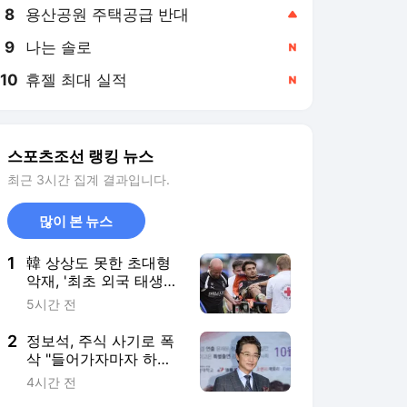
8
용산공원 주택공급 반대
,상승
9
나는 솔로
,신규
10
휴젤 최대 실적
,신규
스포츠조선 랭킹 뉴스
최근 3시간 집계 결과입니다.
많이 본 뉴스
1
韓 상상도 못한 초대형
악재, '최초 외국 태생
혼혈' 카스트로프, 응급
5시간 전
차 타고 병원 후송...정확
한 부상 정도는 아직
2
정보석, 주식 사기로 폭
삭 "들어가자마자 하한
가, 대주주가 팔고 있었
4시간 전
다"