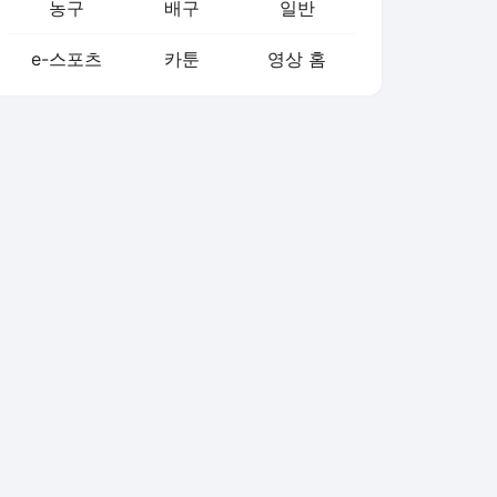
농구
배구
일반
e-스포츠
카툰
영상 홈