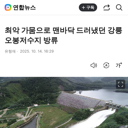
공유하기
통합검색
연합뉴스
구독
최악 가뭄으로 맨바닥 드러냈던 강릉
오봉저수지 방류
유형재
2025. 10. 14. 16:29
음성으로 듣기
번역 설정
글씨크기 조절하기
이미지 크게 보기