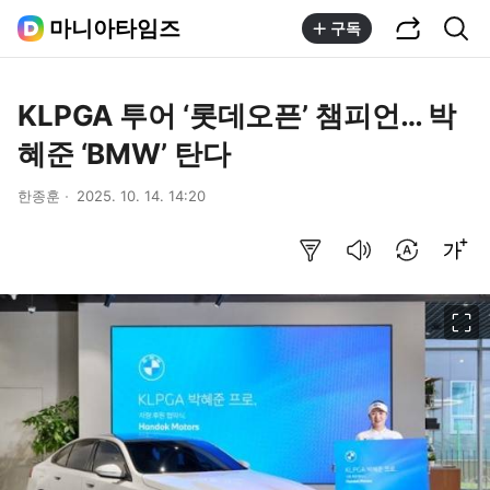
공유하기
통합검색
마니아타임즈
구독
KLPGA 투어 ‘롯데오픈’ 챔피언… 박
혜준 ‘BMW’ 탄다
한종훈
2025. 10. 14. 14:20
요약보기
음성으로 듣기
번역 설정
글씨크기 조절하기
이미지 크게 보기