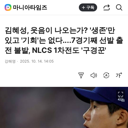
공유하기
통합검색
마니아타임즈
구독
김혜성, 웃음이 나오는가? '생존'만
있고 '기회'는 없다....7경기째 선발 출
전 불발, NLCS 1차전도 '구경꾼'
강해영
2025. 10. 14. 14:05
요약보기
음성으로 듣기
번역 설정
글씨크기 조절하기
이미지 크게 보기