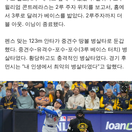
윌리엄 콘트레라스는 2루 주자 위치를 보고서, 홈에
서 3루로 달려가 베이스를 밟았다. 2루주자까지 더
블 아웃. 이닝이 종료됐다.
펜스 맞는 123m 안타가 중견수 땅볼 병살타로 둔갑
했다. 중견수-유격수-포수-포수(3루 베이스 터치) 병
살타였다. 황당하고도 충격적인 병살타였다. 경기 후
먼시는 “내 인생에서 최악의 병살타였다”고 말했다.
이미지 크게 보기