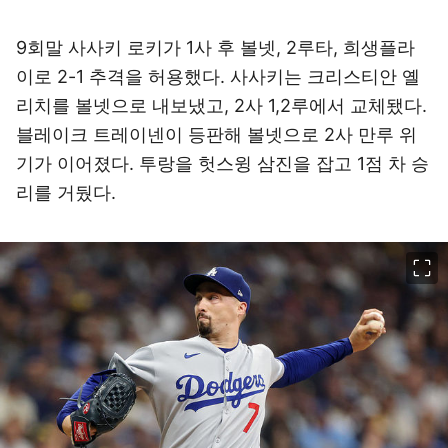
9회말 사사키 로키가 1사 후 볼넷, 2루타, 희생플라
이로 2-1 추격을 허용했다. 사사키는 크리스티안 옐
리치를 볼넷으로 내보냈고, 2사 1,2루에서 교체됐다.
블레이크 트레이넨이 등판해 볼넷으로 2사 만루 위
기가 이어졌다. 투랑을 헛스윙 삼진을 잡고 1점 차 승
리를 거뒀다.
이미지 크게 보기