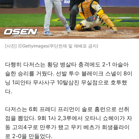
[사진] ⓒGettyimages(무단전재 및 재배포 금지)
다행히 다저스는 황당 병살타 충격에도 2-1 아슬아
슬한 승리를 거뒀다. 선발 투수 블레이크 스넬이 8이
닝 1피안타 무사사구 10탈삼진 무실점으로 호투했
다.
다저스는 6회 프레디 프리먼이 솔로 홈런으로 선취
점을 뽑았다. 9회 1사 2,3루에서 오타니 쇼헤이가 자
동 고의4구로 만루가 됐고 무키 베츠가 희생플라이
로 2-0을 만들었다.