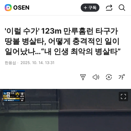
공유하기
통합검색
OSEN
구독
'이럴 수가' 123m 만루홈런 타구가
땅볼 병살타, 어떻게 충격적인 일이
일어났나…“내 인생 최악의 병살타”
한용섭
2025. 10. 14. 13:31
요약보기
음성으로 듣기
번역 설정
글씨크기 조절하기
이미지 크게 보기