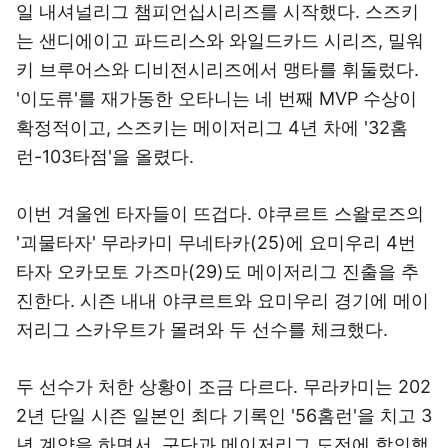
일 내셔널리그 챔피언십시리즈를 시작했다. 스즈키
는 샌디에이고 파드리스와 와일드카드 시리즈, 밀워
키 브루어스와 디비전시리즈에서 맹타를 휘둘렀다.
'이도류'를 재가동한 오타니는 네 번째 MVP 수상이
확정적이고, 스즈키는 메이저리그 4년 차에 '32홈
런-103타점'을 올렸다.
이번 겨울엔 타자들이 뜨겁다. 야쿠르트 스왈로즈의
'괴물타자' 무라카미 무네타카(25)에 요미우리 4번
타자 오카모토 가즈마(29)도 메이저리그 진출을 추
진한다. 시즌 내내 야쿠르트와 요미우리 경기에 메이
저리그 스카우트가 몰려와 두 선수를 체크했다.
두 선수가 처한 상황이 조금 다르다. 무라카미는 202
2년 단일 시즌 일본인 최다 기록인 '56홈런'을 치고 3
년 계약을 하면서, 구단과 메이저리그 도전에 합의했