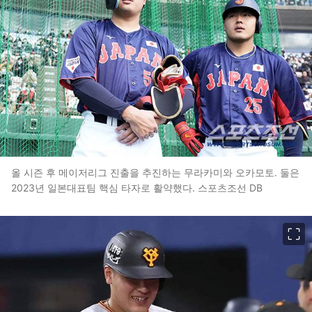
올 시즌 후 메이저리그 진출을 추진하는 무라카미와 오카모토. 둘은
2023년 일본대표팀 핵심 타자로 활약했다. 스포츠조선 DB
이미지 크게 보기