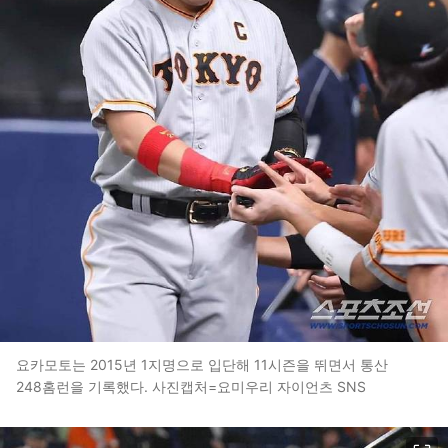
요카모토는 2015년 1지명으로 입단해 11시즌을 뛰면서 통산
248홈런을 기록했다. 사진캡처=요미우리 자이언츠 SNS
이미지 크게 보기