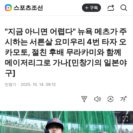
공유하기
통합검색
스포츠조선
구독
"지금 아니면 어렵다" 뉴욕 메츠가 주
시하는 서른살 요미우리 4번 타자 오
카모토, 절친 후배 무라카미와 함께
메이저리그로 가나[민창기의 일본야
구]
민창기
2025. 10. 14. 09:12
요약보기
음성으로 듣기
번역 설정
글씨크기 조절하기
이미지 크게 보기