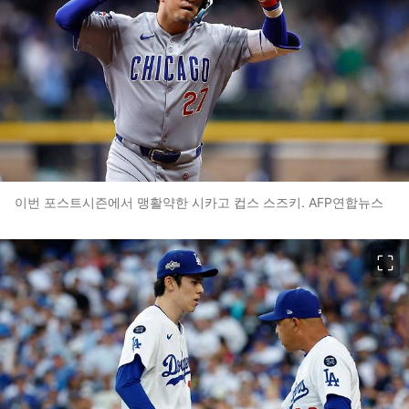
이번 포스트시즌에서 맹활약한 시카고 컵스 스즈키. AFP연합뉴스
이미지 크게 보기