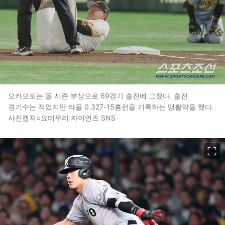
오카모토는 올 시즌 부상으로 69경기 출전에 그쳤다. 출전
경기수는 적었지만 타율 0.327-15홈런을 기록하는 맹활약을 했다.
사진캡처=요미우리 자이언츠 SNS
이미지 크게 보기