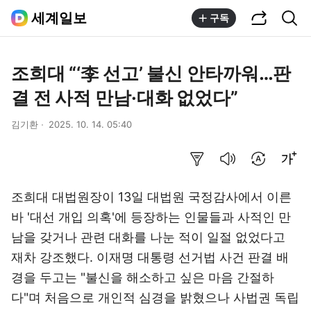
공유하기
통합검색
세계일보
구독
조희대 “‘李 선고’ 불신 안타까워…판
결 전 사적 만남·대화 없었다”
김기환
2025. 10. 14. 05:40
요약보기
음성으로 듣기
번역 설정
글씨크기 조절하기
조희대 대법원장이 13일 대법원 국정감사에서 이른
바 '대선 개입 의혹'에 등장하는 인물들과 사적인 만
남을 갖거나 관련 대화를 나눈 적이 일절 없었다고
재차 강조했다. 이재명 대통령 선거법 사건 판결 배
경을 두고는 "불신을 해소하고 싶은 마음 간절하
다"며 처음으로 개인적 심경을 밝혔으나 사법권 독립