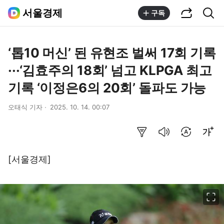
공유하기
통합검색
서울경제
구독
‘톱10 머신’ 된 유현조 벌써 17회 기록
···‘김효주의 18회’ 넘고 KLPGA 최고
기록 ‘이정은6의 20회’ 돌파도 가능
오태식 기자
2025. 10. 14. 00:07
요약보기
음성으로 듣기
번역 설정
글씨크기 조절하기
[서울경제]
이미지 크게 보기