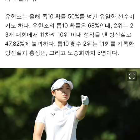
유현조는 올해 톱10 확률 50%를 넘긴 유일한 선수이
기도 하다. 유현조의 톱10 확률은 68%인데, 2위는 2
3개 대회에서 11차례 10위 이내 성적을 낸 방신실로
47.82%에 불과하다. 톱10 횟수 2위는 11회를 기록한
방신실과 홍정민, 그리고 노승희까지 3명이다.
이미지 크게 보기