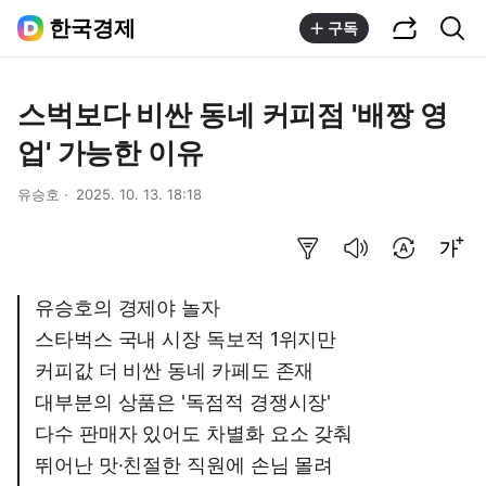
공유하기
통합검색
한국경제
구독
스벅보다 비싼 동네 커피점 '배짱 영
업' 가능한 이유
유승호
2025. 10. 13. 18:18
요약보기
음성으로 듣기
번역 설정
글씨크기 조절하기
유승호의 경제야 놀자
스타벅스 국내 시장 독보적 1위지만
커피값 더 비싼 동네 카페도 존재
대부분의 상품은 '독점적 경쟁시장'
다수 판매자 있어도 차별화 요소 갖춰
뛰어난 맛·친절한 직원에 손님 몰려