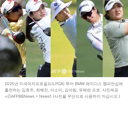
2025년 미국여자프로골프(LPGA) 투어 BMW 레이디스 챔피언십에
출전하는 김효주, 최혜진, 이소미, 김아림, 유해란 프로. 사진제공
=ⓒAFPBBNews = News1 (사진을 무단으로 사용하지 마십시오.)