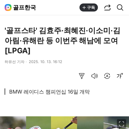
공유하기
통합검색
골프한국
구독
'골프스타' 김효주·최혜진·이소미·김
아림·유해란 등 이번주 해남에 모여
[LPGA]
하유선 기자
2025. 10. 13. 16:12
요약보기
음성으로 듣기
번역 설정
글씨크기 조절하기
BMW 레이디스 챔피언십 16일 개막
이미지 크게 보기