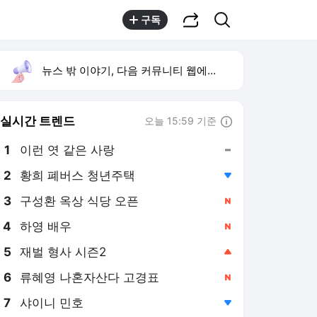
공유하기
검색
구독
뉴스 밖 이야기, 다음 커뮤니티 웹에서 보기
실시간 트렌드
오늘 15:59 기준
툴팁보기
1
이런 엿 같은 사랑
,유지
2
황희 폐버스 청년주택
,하락
3
구성환 옥상 식당 오픈
,신규
4
하영 배우
,신규
5
재벌 형사 시즌2
,상승
6
류혜영 나혼자산다 고경표
,신규
7
샤이니 민호
,하락