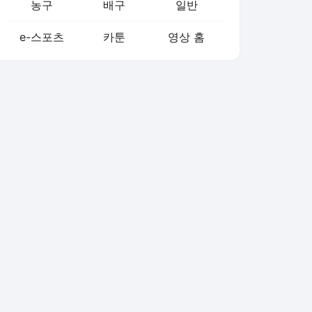
농구
배구
일반
e-스포츠
카툰
영상 홈