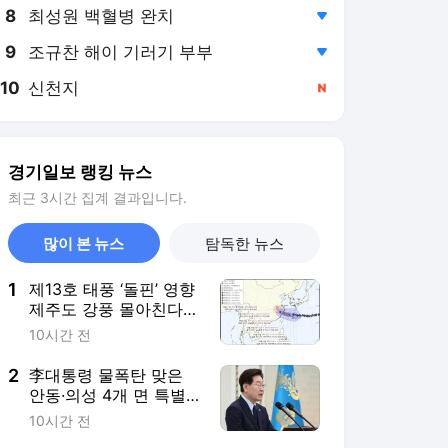
8
최성원 백혈병 완치
,하락
9
조규찬 해이 기러기 부부
,하락
10
신천지
,신규
경기일보 랭킹 뉴스
최근 3시간 집계 결과입니다.
많이 본 뉴스
탐독한 뉴스
1
제13호 태풍 ‘돌핀’ 영향
제주도 강풍 몰아친다…
휴가철 안전 ‘비상’
10시간 전
2
李대통령 물폭탄 맞은
안동·의성 4개 면 특별
재난지역 선포…세금·공
10시간 전
공요금 감면