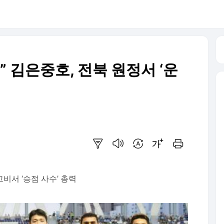
” 김은중호, 전북 원정서 ‘운
요약보기
음성으로 듣기
번역 설정
글씨크기 조절하기
인쇄하기
비서 ‘승점 사수’ 총력