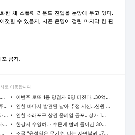
화한 채 스플릿 라운드 진입을 눈앞에 두고 있다.
어젖힐 수 있을지, 시즌 운명이 걸린 마지막 한 판
배포 금지.
론사로 이동합니다.
[영상] 폭염도 잊은 펜타포트 마지막 날…송도는 ‘청춘의 떼창’으로 물들었다 [2026 인천펜타포
이번주 로또 1등 당첨자 9명 터졌다...30억원 나온 명당은 어디
"매미급 위력" 13호 태풍 '돌핀' 북상…내주 폭염 향방 가른다
인천 바다서 발견된 남아 추정 시신…신원 확인 난항
제13호 태풍 ‘돌핀’ 최고등급 북상…폭염·태풍 이중고 ‘비상’
인천 소래포구 상권 줄폐업 공포…상가 1층 절반 ‘텅텅’ [현장, 그곳＆]
“3억8천여만원 체납”…광주시, 고액체납자 가택수색해 현장 징수
한강서 수영하다 수문에 빨려 들어간 30대...20분 만에 심정지 상태로 구조
“떼인 돈 다 받았습니다”…이천 건설현장 일용직 116명 체불임금 싹 다 받아줬다
조국 "윤석열은 무기수, 나는 사면복권…7년 만에 운명 엇갈려"