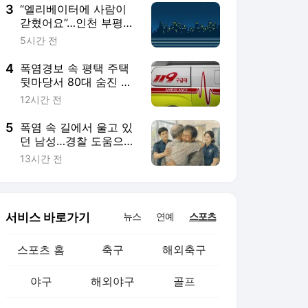
3
“엘리베이터에 사람이
갇혔어요”…인천 부평
800세대 아파트 정전
5시간 전
‘발동동’
4
폭염경보 속 평택 주택
뒷마당서 80대 숨진 채
발견…경찰, 사인 조사
12시간 전
5
폭염 속 길에서 울고 있
던 남성…경찰 도움으로
30년만에 가족 재회
13시간 전
서비스 바로가기
뉴스
연예
스포츠
스포츠 홈
축구
해외축구
야구
해외야구
골프