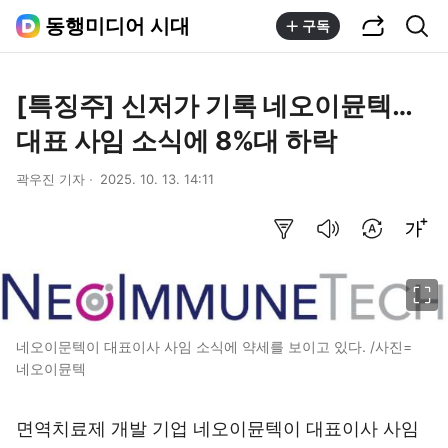
공유하기
통합검색
동행미디어 시대
구독
[특징주] 신저가 기록 네오이뮨텍…
대표 사임 소식에 8%대 하락
곽우진 기자
2025. 10. 13. 14:11
요약보기
음성으로 듣기
번역 설정
글씨크기 조절하기
이미지 크게 보기
네오이문텍이 대표이사 사임 소식에 약세를 보이고 있다. /사진=
네오이뮨텍
면역치료제 개발 기업 네오이뮨텍이 대표이사 사임