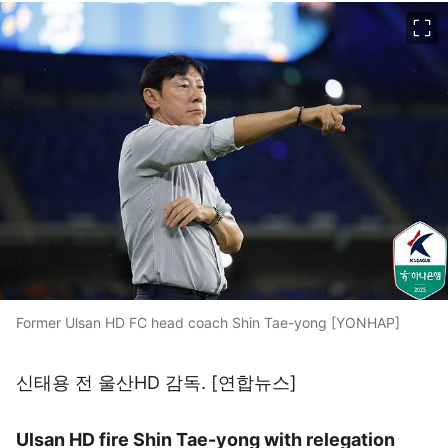
이미지 크게 보기
Former Ulsan HD FC head coach Shin Tae-yong [YONHAP]
신태용 전 울산HD 감독. [연합뉴스]
Ulsan HD fire Shin Tae-yong with relegation