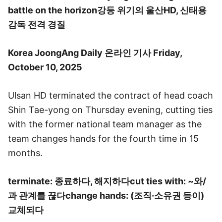
battle on the horizon
강등 위기의 울산HD, 신태용
감독 전격 경질
Korea JoongAng Daily 온라인 기사
Friday,
October 10, 2025
Ulsan HD terminated the contract of head coach
Shin Tae-yong on Thursday evening, cutting ties
with the former national team manager as the
team changes hands for the fourth time in 15
months.
terminate: 종료하다, 해지하다
cut ties with: ~와/
과 관계를 끊다
change hands: (조직·소유권 등이)
교체되다