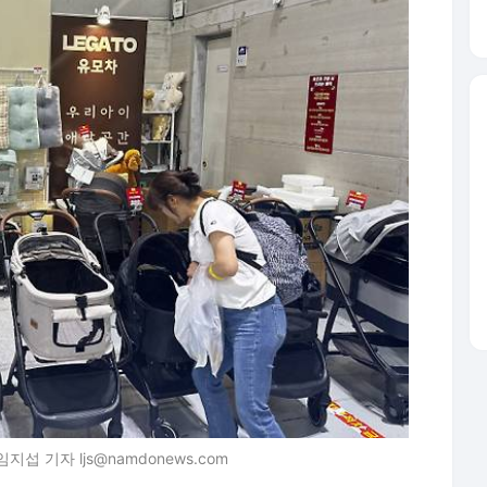
 기자 ljs@namdonews.com