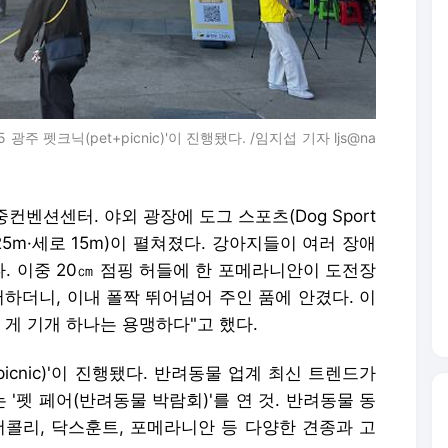
주 펫크닉(pet+picnic)'이 진행됐다. /임지섭 기자 ljs@na
중컨벤션센터. 야외 광장에 도그 스포츠(Dog Sport
25m·세로 15m)이 펼쳐졌다. 강아지들이 여러 장애
. 이중 20㎝ 점핑 허들에 한 포메라니안이 도전장
저하더니, 이내 폴짝 뛰어넘어 주인 품에 안겼다. 이
한 게 기개 하나는 용맹하다"고 했다.
picnic)'이 진행됐다. 반려동물 업계 최신 트렌드가
'펫 페어(반려동물 박람회)'를 연 것. 반려동물 동
더콜리, 닥스훈트, 포메라니안 등 다양한 견종과 고