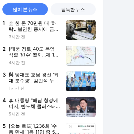
많이 본 뉴스
탐독한 뉴스
1
金 한 돈 70만원 대 ‘하
락’…불안한 증시에 금은
방 다시 ‘북적’
3시간 전
2
[태풍 경로]40도 폭염
식힐 ‘변수’ 될까...제 15
호태풍 ‘찬홈’ 한반도 영
4시간 전
향 촉각
3
與 당대표 호남 경선 ‘최
대 분수령’…김민석 누적
1위 유지
1시간 전
4
李 대통령 "해남 청정에
너지, 반도체 클러스터
움직이는 힘"
5시간 전
5
[오늘 로또]1,236회 ‘수
동 만세’ 1등 11명 중 5명