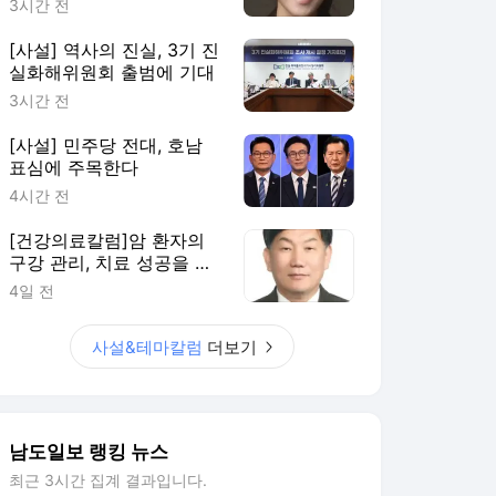
3시간 전
[사설] 역사의 진실, 3기 진
실화해위원회 출범에 기대
3시간 전
[사설] 민주당 전대, 호남
표심에 주목한다
4시간 전
[건강의료칼럼]암 환자의
구강 관리, 치료 성공을 돕
는 또 하나의 치료
4일 전
사설&테마칼럼
더보기
남도일보 랭킹 뉴스
최근 3시간 집계 결과입니다.