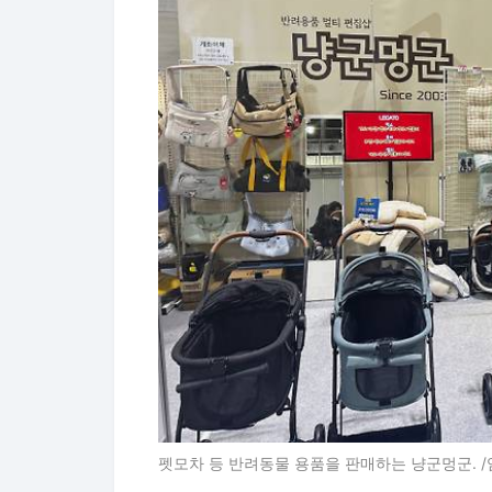
펫모차 등 반려동물 용품을 판매하는 냥군멍군. /임지섭