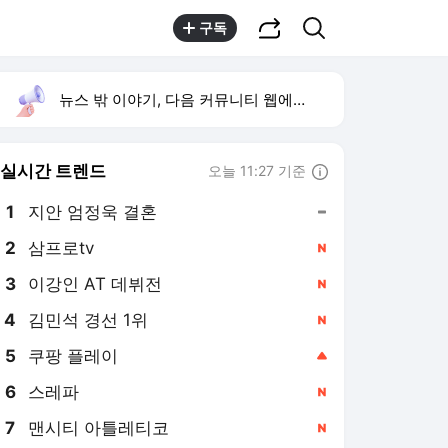
공유하기
검색
구독
뉴스 밖 이야기, 다음 커뮤니티 웹에서 보기
실시간 트렌드
오늘 11:27 기준
툴팁보기
1
지안 엄정욱 결혼
,유지
2
삼프로tv
,신규
3
이강인 AT 데뷔전
,신규
4
김민석 경선 1위
,신규
5
쿠팡 플레이
,상승
6
스레파
,신규
7
맨시티 아틀레티코
,신규