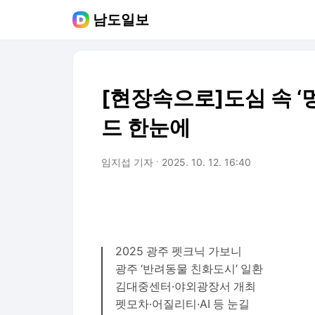
남도일보
[현장속으로]도심 속 
드 한눈에
임지섭 기자
2025. 10. 12. 16:40
2025 광주 펫크닉 가보니
광주 ‘반려동물 친화도시’ 일환
김대중센터·야외광장서 개최
펫모차·어질리티·AI 등 눈길