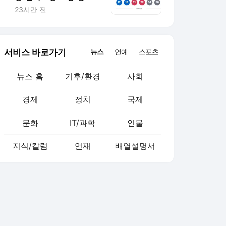
당첨, 자동 당첨수와 같
23시간 전
아…대박 명당은(종합)
서비스 바로가기
뉴스
연예
스포츠
뉴스 홈
기후/환경
사회
경제
정치
국제
문화
IT/과학
인물
지식/칼럼
연재
배열설명서