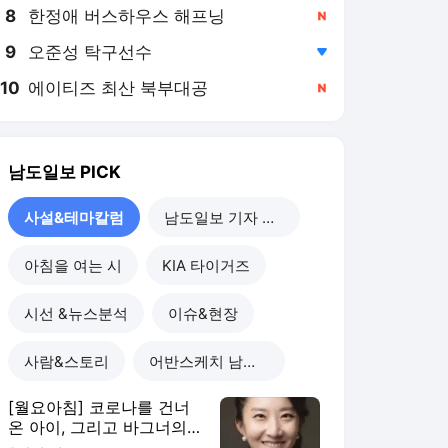
8
한정애 버스하우스 해프닝
,신규
9
오준성 탁구선수
,하락
10
에이티즈 최산 북부대공
,신규
남도일보
PICK
사설&테마칼럼
남도일보 기자 칼럼
아침을 여는 시
KIA 타이거즈
시선 &뉴스분석
이슈&현장
사람&스토리
어반스케치 남도의 풍경
[월요아침] 코로나를 건너
온 아이, 그리고 바그너의
‘지크프리트 목가’