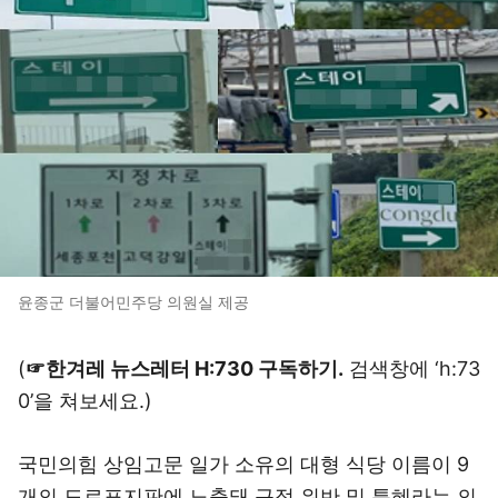
윤종군 더불어민주당 의원실 제공
(
☞한겨레 뉴스레터 H:730 구독하기.
검색창에 ‘h:73
0’을 쳐보세요.)
국민의힘 상임고문 일가 소유의 대형 식당 이름이 9
개의 도로표지판에 노출돼 규정 위반 및 특혜라는 의