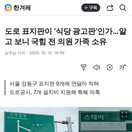
공유하기
통합검색
한겨레
구독
도로 표지판이 ‘식당 광고판’인가…알
고 보니 국힘 전 의원 가족 소유
심우삼 기자
2025. 10. 12. 16:36
요약보기
음성으로 듣기
번역 설정
글씨크기 조절하기
서울 강동구 표지판 9개에 연달아 적혀
도로공사, 7개 설치비 지원해 특혜 의혹
이미지 크게 보기