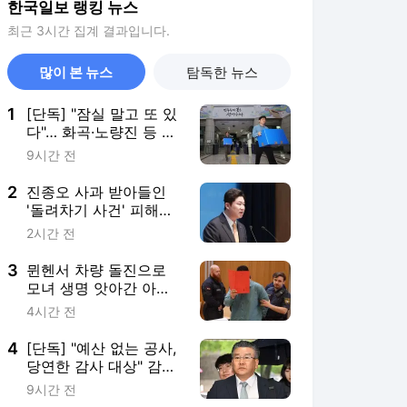
한국일보 랭킹 뉴스
최근 3시간 집계 결과입니다.
많이 본 뉴스
탐독한 뉴스
1
[단독] "잠실 말고 또 있
다"… 화곡·노량진 등 3
곳서 '일련번호 중복 기
9시간 전
재' 포착
2
진종오 사과 받아들인
'돌려차기 사건' 피해
자… "꼭 천국 가세요"
2시간 전
3
뮌헨서 차량 돌진으로
모녀 생명 앗아간 아프
간 난민, 결국 종신형
4시간 전
4
[단독] "예산 없는 공사,
당연한 감사 대상" 감사
단 판단, 유병호만 달랐
9시간 전
다