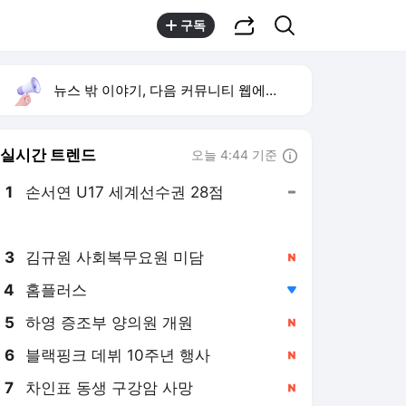
공유하기
검색
구독
뉴스 밖 이야기, 다음 커뮤니티 웹에서 보기
실시간 트렌드
오늘 4:44 기준
툴팁보기
1
손서연 U17 세계선수권 28점
,유지
2
방은희 어머니 고독사
,상승
3
김규원 사회복무요원 미담
,신규
4
홈플러스
,하락
5
하영 증조부 양의원 개원
,신규
6
블랙핑크 데뷔 10주년 행사
,신규
7
차인표 동생 구강암 사망
,신규