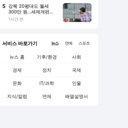
5
강북 20평대도 월세
300만 원…세제개편에
전월세난 더 거세지나
1시간 전
서비스 바로가기
뉴스
연예
스포츠
뉴스 홈
기후/환경
사회
경제
정치
국제
문화
IT/과학
인물
지식/칼럼
연재
배열설명서