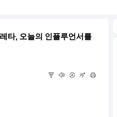
비올레타, 오늘의 인플루언서를
요약보기
음성으로 듣기
번역 설정
글씨크기 조절하기
인쇄하기