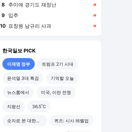
8
추미애 경기도 재정난
,신규
9
입추
,신규
10
표창원 남규리 사과
,신규
한국일보
PICK
이재명 정부
트럼프 2기 시대
윤석열 3대 특검
기억할 오늘
뉴스룸에서
미국, 이란 전쟁
지평선
36.5˚C
숫자로 본 대한민국
퀴즈: 시사 레벨업