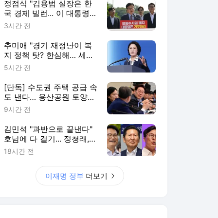
정점식 "김용범 실장은 한
국 경제 빌런... 이 대통령,
당장 경질해야"
3시간 전
추미애 "경기 재정난이 복
지 정책 탓? 한심해… 세수
구조 바꿔야"
5시간 전
[단독] 수도권 주택 공급 속
도 낸다… 용산공원 토양
정화부터 방첩사 부지 개발
9시간 전
김민석 "과반으로 끝낸다"
호남에 다 걸기... 정청래,
수도권서 '승리 피날레' 노
18시간 전
린다
이재명 정부
더보기