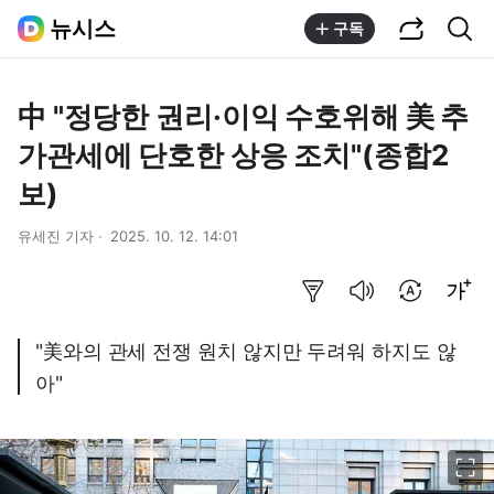
공유하기
통합검색
뉴시스
구독
中 "정당한 권리·이익 수호위해 美 추
가관세에 단호한 상응 조치"(종합2
보)
유세진 기자
2025. 10. 12. 14:01
요약보기
음성으로 듣기
번역 설정
글씨크기 조절하기
"美와의 관세 전쟁 원치 않지만 두려워 하지도 않
아"
이미지 크게 보기