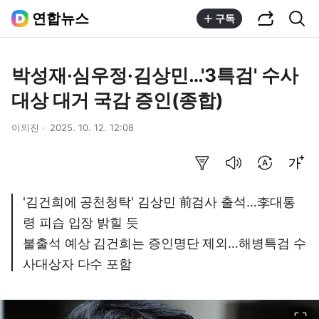
공유하기
통합검색
연합뉴스
구독
박성재·심우정·김상민…'3특검' 수사
대상 대거 국감 증인(종합)
이의진
2025. 10. 12. 12:08
요약보기
음성으로 듣기
번역 설정
글씨크기 조절하기
'김건희에 공천청탁' 김상민 前검사 출석…李대통
령 피습 입장 밝힐 듯
불출석 예상 김건희는 증인명단 제외…해병특검 수
사대상자 다수 포함
이미지 크게 보기