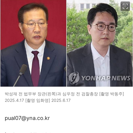
이미지 크게 보기
박성재 전 법무부 장관(왼쪽)과 심우정 전 검찰총장 [촬영 박동주]
2025.4.17 [촬영 임화영] 2025.6.17
pual07@yna.co.kr