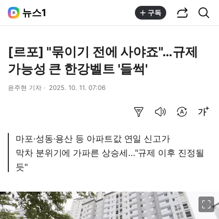
공유하기
통합검색
뉴스1
구독
[르포] "묶이기 전에 사야죠"…규제
가능성 큰 한강벨트 '들썩'
윤주현 기자
2025. 10. 11. 07:06
요약보기
음성으로 듣기
번역 설정
글씨크기 조절하기
마포·성동·용산 등 아파트값 연일 신고가
막차 분위기에 가파른 상승세…"규제 이후 진정될
듯"
이미지 크게 보기