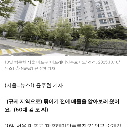
10일 방문한 서울 마포구 '마포래미안푸르지오' 전경. 2025.10.10/
뉴스1 ⓒ News1 윤주현 기자
(서울=뉴스1) 윤주현 기자
"(규제 지역으로) 묶이기 전에 매물을 알아보러 왔어
요." (50대 김 모 씨)
10일 서울 마포구 '마포래미안푸르지오' 인근 중개업