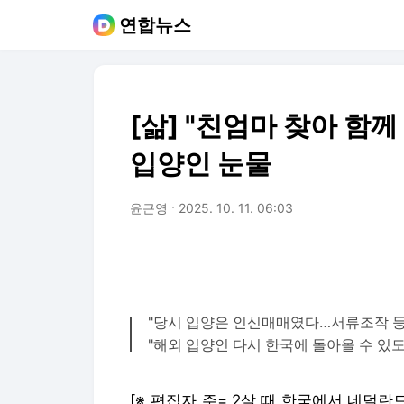
연합뉴스
[삶] "친엄마 찾아 함
입양인 눈물
윤근영
2025. 10. 11. 06:03
"당시 입양은 인신매매였다…서류조작 등
"해외 입양인 다시 한국에 돌아올 수 있
[※ 편집자 주= 2살 때 한국에서 네덜란