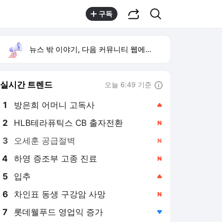
공유하기
검색
구독
뉴스 밖 이야기, 다음 커뮤니티 웹에서 보기
실시간 트렌드
오늘 6:49 기준
툴팁보기
1
방은희 어머니 고독사
,상승
2
HLB테라퓨틱스 CB 출자전환
,신규
3
오세훈 공급절벽
,신규
4
하영 증조부 고종 진료
,신규
5
입추
,상승
6
차인표 동생 구강암 사망
,신규
7
롯데웰푸드 영업익 증가
,하락