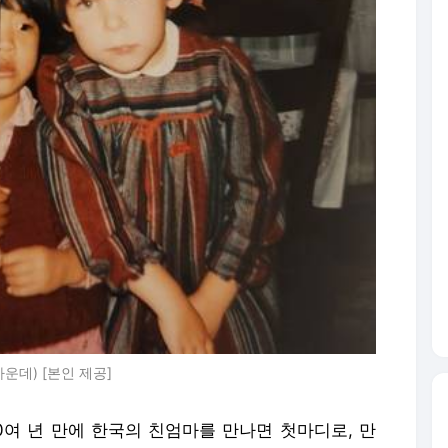
운데) [본인 제공]
40여 년 만에 한국의 친엄마를 만나면 첫마디로, 만