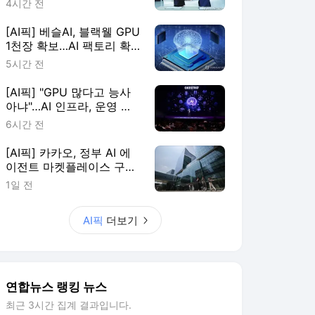
4시간 전
[AI픽] 베슬AI, 블랙웰 GPU
1천장 확보…AI 팩토리 확
장
5시간 전
[AI픽] "GPU 많다고 능사
아냐"…AI 인프라, 운영 효
율이 판가름
6시간 전
[AI픽] 카카오, 정부 AI 에
이전트 마켓플레이스 구축
한다
1일 전
AI픽
더보기
연합뉴스 랭킹 뉴스
최근 3시간 집계 결과입니다.