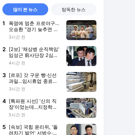
많이 본 뉴스
탐독한 뉴스
1
폭염에 멈춘 프로야구…
오승환 "경기 늦추면 귀
가·이동도 문제"
3시간 전
2
[2보] '채상병 순직책임'
임성근 前사단장 2심도
징역 3년
4시간 전
3
[르포] 갓 구운 빵·신선
과일…임시휴업 종료에
기대감 가득 홈플러스
3시간 전
4
[특파원 시선] '신의 직
장'이었는데…지정학적
격변에 몸살앓는 EU집
5시간 전
행위
5
[속보] 국힘 윤리위, '돌
려차기 발언' 서범수·진