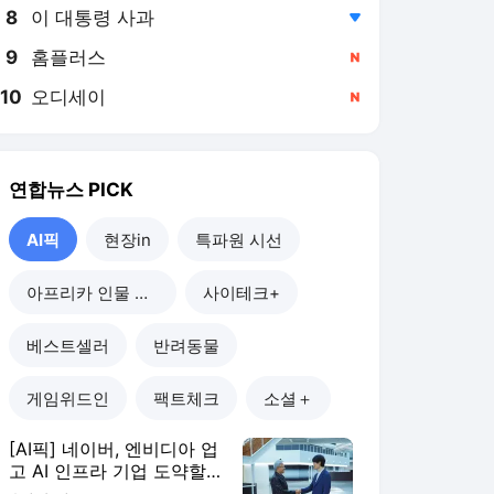
8
이 대통령 사과
,하락
9
홈플러스
,신규
10
오디세이
,신규
연합뉴스
PICK
AI픽
현장in
특파원 시선
아프리카 인물 열전
사이테크+
베스트셀러
반려동물
게임위드인
팩트체크
소셜＋
[AI픽] 네이버, 엔비디아 업
고 AI 인프라 기업 도약할
까