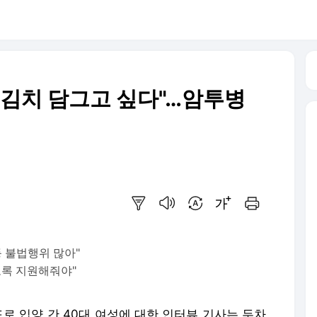
께 김치 담그고 싶다"…암투병
요약보기
음성으로 듣기
번역 설정
글씨크기 조절하기
인쇄하기
 불법행위 많아"
도록 지원해줘야"
드로 입양 간 40대 여성에 대한 인터뷰 기사는 두차