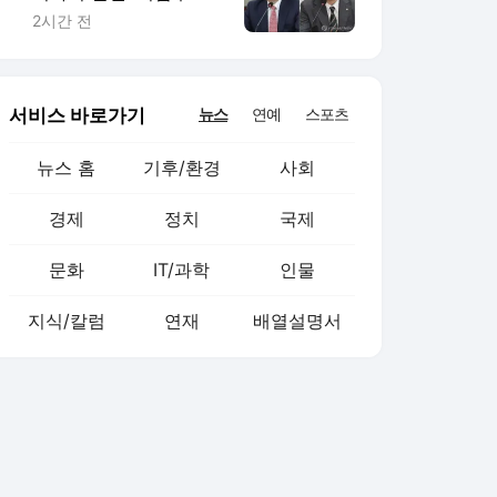
종오 징계절차 개시
2시간 전
서비스 바로가기
뉴스
연예
스포츠
뉴스 홈
기후/환경
사회
경제
정치
국제
문화
IT/과학
인물
지식/칼럼
연재
배열설명서