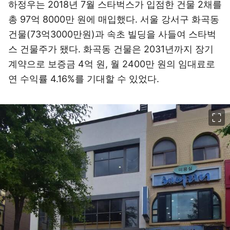
하정우는 2018년 7월 스타벅스가 입점한 건물 2채를
총 97억 8000만 원에 매입했다. 서울 강서구 화곡동
건물(73억3000만원)과 속초 빌딩을 사들여 스타벅
스 건물주가 됐다. 화곡동 건물은 2031년까지 장기
계약으로 보증금 4억 원, 월 2400만 원의 임대료로
연 수익률 4.16%를 기대할 수 있었다.
이미지 크게 보기