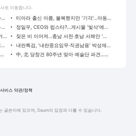
론사로 이동합니다.
"한국인 활동가, 이스라엘 사막 교도소 수감…가혹한 환경"
티아라 출신 아름, 불복했지만 '기각'…아동학대 등 징역형 집유
전현희 "차라리 당명을 '국민의짐'으로 바꿔라"
정일우, CEO와 럽스타?…게시물 '빛삭'에도 열애설 '솔솔'
노벨문학상에 '현존하는 묵시록 문학의 거장' 크러스너호르커이
잦은 비 이어져…충남 서천·호남 서해안 '폭풍해일주의보'
노벨문학상에 '사탄탱고' 크러스너호르커이 라슬로 선정
내란특검, '내란중요임무·직권남용' 박성재 구속영장 청구
정부 "국정자원 전산시스템 709개…혼선드려 죄송"
中, 北 당창건 80주년 맞아 예술단 파견…리창 총리도 방북
서비스 약관/정책
 글쓴이에 있으며, Daum의 입장과 다를 수 있습니다.