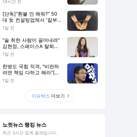
14시간 전
[단독]"환불 안 해줘?" 50
대 女 컨설팅업체서 '칼부
림' 추격전
1일 전
"술 취한 사람이 끌어내려"
김현정, 스페이스A 탈퇴한
까닭
1일 전
한병도 국힘 직격, "비판하
려면 책임 다하고 해라"[노
컷네컷]
1일 전
이슈박스
더보기
노컷뉴스 랭킹 뉴스
최근 3시간 집계 결과입니다.