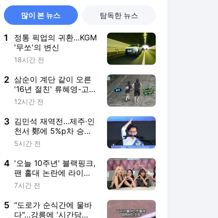
많이 본 뉴스
탐독한 뉴스
1
정통 픽업의 귀환…KGM
'무쏘'의 변신
18시간 전
2
삼순이 계단 같이 오른
'16년 절친' 류혜영-고경
표, 과몰입 유발한 설레
12시간 전
는 우정
3
김민석 재역전…제주·인
천서 鄭에 5%p차 승리
1위 탈환
5시간 전
4
'오늘 10주년' 블랙핑크,
팬 홀대 논란에 라이브
방송으로 재차 사과
7시간 전
5
"도로가 순식간에 물바
다"…강릉에 '시간당