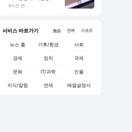
80mm' 폭우 침수·사고
9시간 전
잇따라
서비스 바로가기
뉴스
연예
스포츠
뉴스 홈
기후/환경
사회
경제
정치
국제
문화
IT/과학
인물
지식/칼럼
연재
배열설명서