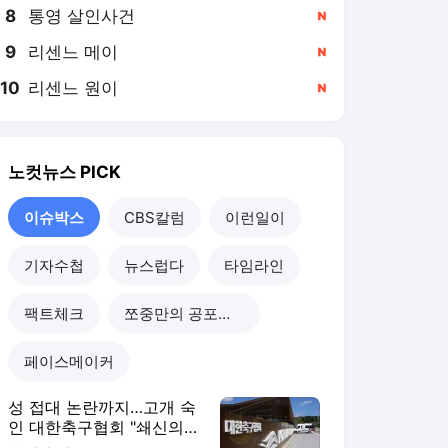
8
통영 살인사건
,신규
9
리센느 메이
,신규
10
리센느 원이
,신규
노컷뉴스
PICK
이슈박스
CBS칼럼
이런일이
기자수첩
뉴스럽다
타임라인
팩트체크
쪼중만의 공포체험
페이스메이커
성 접대 논란까지…고개 숙
인 대한축구협회 "쇄신의
기회로 삼겠다"