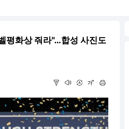
벨평화상 줘라"…합성 사진도
요약보기
음성으로 듣기
번역 설정
글씨크기 조절하기
인쇄하기