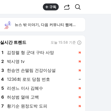
공유하기
검색
구독
뉴스 밖 이야기, 다음 커뮤니티 웹에서 보기
실시간 트렌드
오늘 15:58 기준
툴팁보기
1
김정렬 형 군대 구타 사망
,신규
2
박시영 tv
,신규
4
1236회 로또 당첨 번호
,유지
5
리센느 이사 김혜수
,신규
6
허성범 열애 고백
,신규
7
황기순 원정도박 도피
,신규