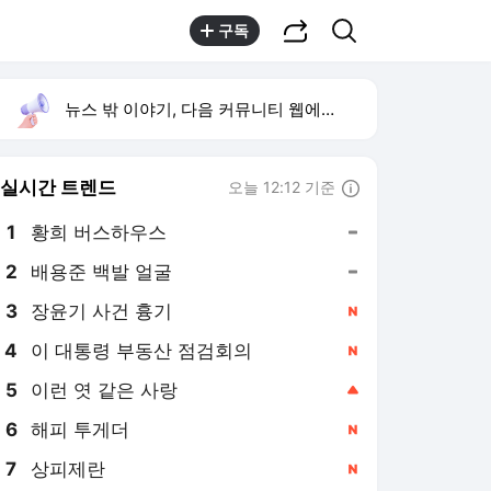
공유하기
검색
구독
뉴스 밖 이야기, 다음 커뮤니티 웹에서 보기
실시간 트렌드
오늘 12:12 기준
툴팁보기
1
황희 버스하우스
,유지
2
배용준 백발 얼굴
,유지
3
장윤기 사건 흉기
,신규
4
이 대통령 부동산 점검회의
,신규
5
이런 엿 같은 사랑
,상승
6
해피 투게더
,신규
7
상피제란
,신규