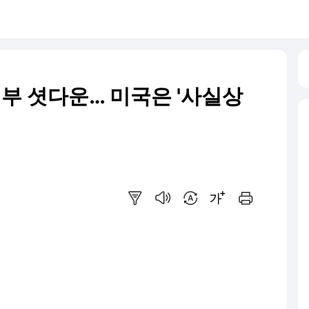
정부 셧다운… 미국은 '사실상
요약보기
음성으로 듣기
번역 설정
글씨크기 조절하기
인쇄하기