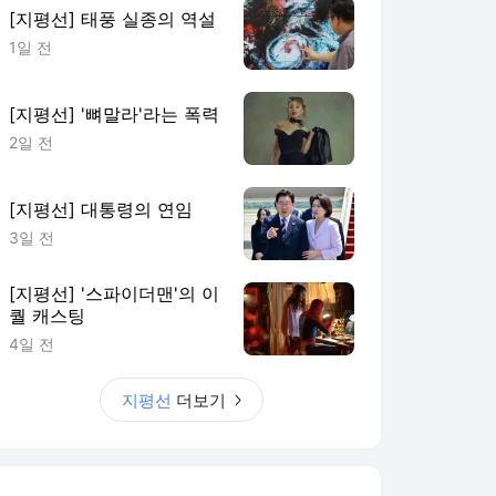
[지평선] 태풍 실종의 역설
1일 전
[지평선] '뼈말라'라는 폭력
2일 전
[지평선] 대통령의 연임
3일 전
[지평선] '스파이더맨'의 이
퀄 캐스팅
4일 전
지평선
더보기