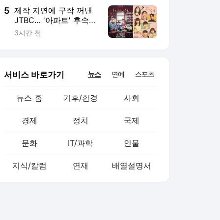
5
제작 지연에 구작 꺼낸
JTBC… '아파트' 후속작
은 변우석·박지훈의 '꽃
3시간 전
파당'
서비스 바로가기
뉴스
연예
스포츠
뉴스 홈
기후/환경
사회
경제
정치
국제
문화
IT/과학
인물
지식/칼럼
연재
배열설명서