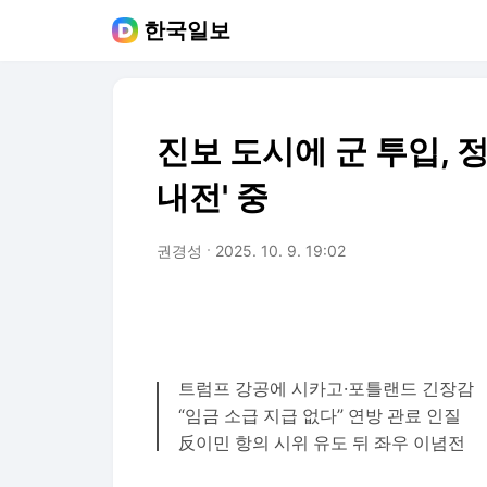
한국일보
진보 도시에 군 투입, 
내전' 중
권경성
2025. 10. 9. 19:02
트럼프 강공에 시카고·포틀랜드 긴장감
“임금 소급 지급 없다” 연방 관료 인질
反이민 항의 시위 유도 뒤 좌우 이념전