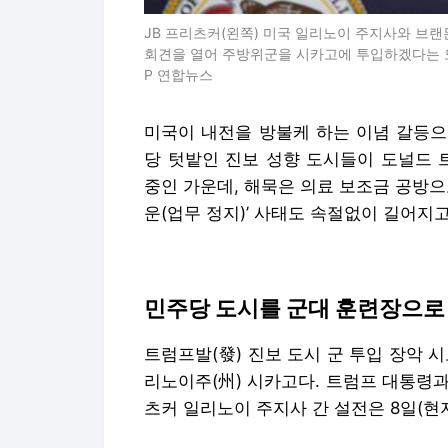
JB 프리츠커(왼쪽) 미국 일리노이 주지사와 브랜
회견을 열어 주방위군을 시카고에 투입하겠다는 도
P 연합뉴스
미국이 내전을 방불케 하는 이념 갈등으
당 텃밭인 진보 성향 도시들이 도널드 
중인 가운데, 해묵은 의료 보조금 공방으
운(업무 정지)’ 사태도 속절없이 길어지고
민주당 도시를 군대 훈련장으로
트럼프발(發) 진보 도시 군 투입 장악 
리노이주(州) 시카고다. 트럼프 대통령과
츠커 일리노이 주지사 간 설전은 8일(현