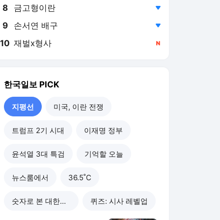
8
금고형이란
,하락
9
손서연 배구
,하락
10
재벌x형사
,신규
한국일보
PICK
지평선
미국, 이란 전쟁
트럼프 2기 시대
이재명 정부
윤석열 3대 특검
기억할 오늘
뉴스룸에서
36.5˚C
숫자로 본 대한민국
퀴즈: 시사 레벨업