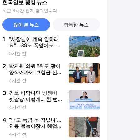
한국일보 랭킹 뉴스
최근 3시간 집계 결과입니다.
많이 본 뉴스
탐독한 뉴스
1
"사장님이 계속 일하래
요"... 39도 폭염에도 멈
출 수 없는 이주노동자
5시간 전
들 [르포]
2
박지원 의원 "완도 광어
양식어가에 보험금 선
지급과 할증 면제 마련"
4시간 전
3
건보 바닥나면 병원비
뒷감당 어떻게… 한 번
도 안 지킨 '20% 지원'
4시간 전
4
"뱀도 폭염 못 참았나"…
안동 물놀이장서 헤엄
친 1.5m 구렁이
4시간 전