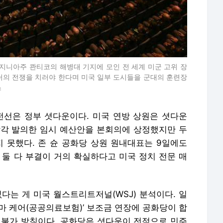
버지니아주 콴티코의 해병대 기지에 모인 전 세계 미군 고위 장
터의 전쟁을 치러야 한다며 미국 일부 도시들을 군대의 훈련장
스
전선은 정부 셧다운이다. 미국 연방 상원은 셧다운
각각 발의한 임시 예산안을 본회의에 상정했지만 두
지 못했다. 존 슌 공화당 상원 원내대표는 9일에도
 둘 다 부결이 거의 확실하다고 미국 정치 전문 매
다는 게 미국 월스트리트저널(WSJ) 분석이다. 일
마 케어(공공의료보험)’ 보조금 연장에 공화당이 합
 불가 방침이다. 공화당은 셧다운이 전적으로 민주