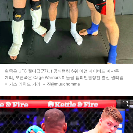
왼쪽은 UFC 웰터급(77㎏) 공식랭킹 6위 이언 데이비드 마샤두
게리, 오른쪽은 Cage Warriors 미들급 챔피언결정전 출신 윌리엄
마커스 리처드 커리. 사진@muuchomma
이미지 크게 보기