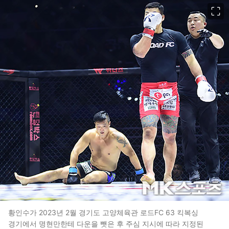
이미지 크게 보기
황인수가 2023년 2월 경기도 고양체육관 로드FC 63 킥복싱
경기에서 명현만한테 다운을 뺏은 후 주심 지시에 따라 지정된