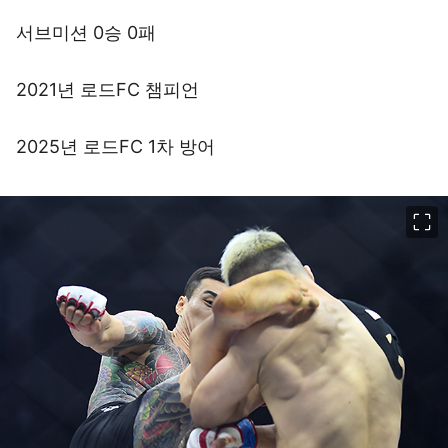
서브미션 0승 0패
2021년 로드FC 챔피언
2025년 로드FC 1차 방어
이미지 크게 보기