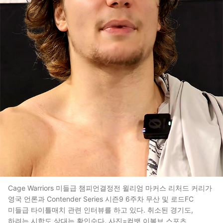
Cage Warriors 미들급 챔피언결정전 윌리엄 마커스 리처드 커리가
영국 언론과 Contender Series 시즌9 6주차 무산 및 로드FC
미들급 타이틀매치 관련 인터뷰를 하고 있다. 취소된 경기도,
하려는 시합도 상대는 황인수다. 사진=컴뱃 이볼브 스포츠