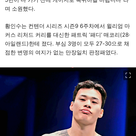
며 소원했다.
황인수는 컨텐더 시리즈 시즌9 6주차에서 윌리엄 마
커스 리처드 커리를 대신한 패트릭 ‘패디’ 매코리(28·
아일랜드)한테 졌다. 부심 3명이 모두 27-30으로 채
점한 변명의 여지가 없는 만장일치 판정패였다.
이미지 크게 보기