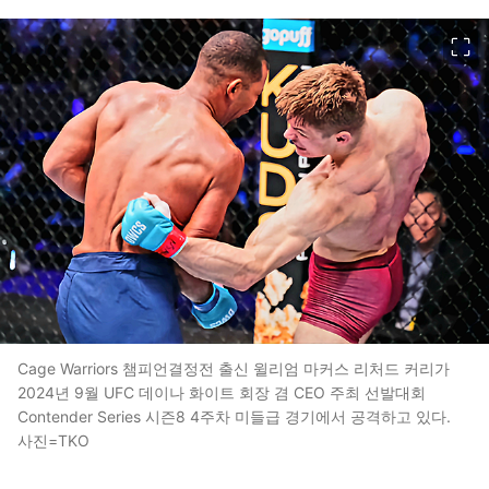
이미지 크게 보기
Cage Warriors 챔피언결정전 출신 윌리엄 마커스 리처드 커리가
2024년 9월 UFC 데이나 화이트 회장 겸 CEO 주최 선발대회
Contender Series 시즌8 4주차 미들급 경기에서 공격하고 있다.
사진=TKO