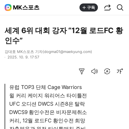
공유하기
통합검색
MK스포츠
구독
세계 6위 대회 강자 “12월 로드FC 황
인수”
강대호 MK스포츠 기자(dogma01@maekyung.com)
2025. 10. 9. 17:57
요약보기
음성으로 듣기
번역 설정
글씨크기 조절하기
유럽 TOP3 단체 Cage Warriors
윌 커리 케이지 워리어스 타이틀전
UFC 오디션 DWCS 시즌8은 탈락
DWCS9 황인수전은 비자문제취소
커리, 12월 로드FC 황인수전 희망
장충체육관 원정 타이틀매치 준비