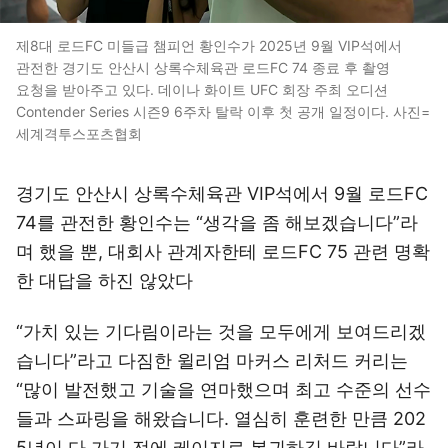
제8대 로드FC 미들급 챔피언 황인수가 2025년 9월 VIP석에서
관전한 경기도 안산시 상록수체육관 로드FC 74 종료 후 촬영
요청을 받아주고 있다. 데이나 화이트 UFC 회장 주최 오디션
Contender Series 시즌9 6주차 탈락 이후 첫 공개 일정이다. 사진=
세계격투스포츠협회
경기도 안산시 상록수체육관 VIP석에서 9월 로드FC
74를 관전한 황인수는 “생각을 좀 해보겠습니다”라
며 했을 뿐, 대회사 관계자한테 로드FC 75 관련 명확
한 대답을 하진 않았다
“가치 있는 기다림이라는 것을 모두에게 보여드리겠
습니다”라고 다짐한 윌리엄 마커스 리처드 커리는
“많이 발전했고 기술을 연마했으며 최고 수준의 선수
들과 스파링을 해왔습니다. 열심히 훈련한 만큼 202
5년이 다 가기 전에 케이지로 복귀하길 바랍니다”라