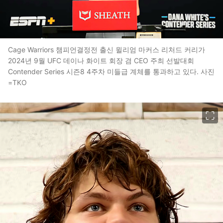
Cage Warriors 챔피언결정전 출신 윌리엄 마커스 리처드 커리가
2024년 9월 UFC 데이나 화이트 회장 겸 CEO 주최 선발대회
Contender Series 시즌8 4주차 미들급 계체를 통과하고 있다. 사진
=TKO
이미지 크게 보기