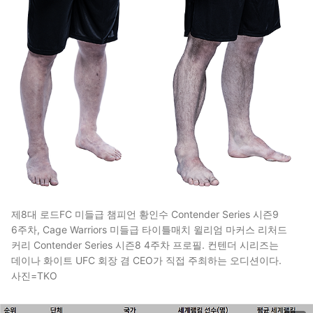
제8대 로드FC 미들급 챔피언 황인수 Contender Series 시즌9
6주차, Cage Warriors 미들급 타이틀매치 윌리엄 마커스 리처드
커리 Contender Series 시즌8 4주차 프로필. 컨텐더 시리즈는
데이나 화이트 UFC 회장 겸 CEO가 직접 주최하는 오디션이다.
사진=TKO
이미지 크게 보기