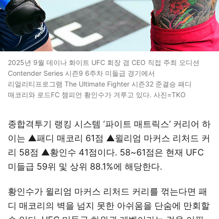
2025년 9월 데이나 화이트 UFC 회장 겸 CEO 직접 주최 오디션
Contender Series 시즌9 6주차 미들급 경기에서
리얼리티프로그램 The Ultimate Fighter 시즌32 준결승 패디
매코리와 로드FC 챔피언 황인수가 겨루고 있다. 사진=TKO
종합격투기 랭킹 시스템 ‘파이트 매트릭스’ 커리어 하
이는 ▲패디 매코리 61점 ▲윌리엄 마커스 리처드 커
리 58점 ▲황인수 41점이다. 58~61점은 현재 UFC
미들급 59위 및 상위 88.1%에 해당한다.
황인수가 윌리엄 마커스 리처드 커리를 꺾는다면 패
디 매코리의 벽을 넘지 못한 아쉬움을 단숨에 만회할