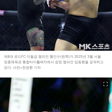
제8대 로드FC 미들급 챔피언 황인수(왼쪽)가 2025년 3월 서울
장충체육관 통합타이틀매치에서 잠정 챔피언 임동환을 공격하고
있다. 사진=천정환 기자
이미지 크게 보기