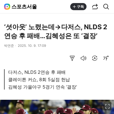
공유하기
통합검색
스포츠서울
구독
‘셧아웃’ 노렸는데→다저스, NLDS 2
연승 후 패배…김혜성은 또 ‘결장’
박연준
2025. 10. 9. 17:09
요약보기
음성으로 듣기
번역 설정
글씨크기 조절하기
다저스, NLDS 2연승 후 패배
클레이튼 커쇼, 8회 5실점 헌납
김혜성 가을야구 5경기 연속 ‘결장’
이미지 크게 보기