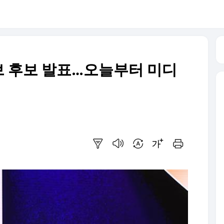
러브 후보 발표…오늘부터 미디
요약보기
음성으로 듣기
번역 설정
글씨크기 조절하기
인쇄하기