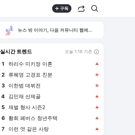
공유하기
검색
구독
뉴스 밖 이야기, 다음 커뮤니티 웹에서 보기
실시간 트렌드
오늘 1:18 기준
툴팁보기
1
하리수 미키정 이혼
,상승
2
류혜영 고경표 친분
,신규
3
이한범 데뷔전
,신규
4
김민재 선제골
,상승
5
재벌 형사 시즌2
,상승
6
황희 폐버스 청년주택
,상승
7
이런 엿 같은 사랑
,상승