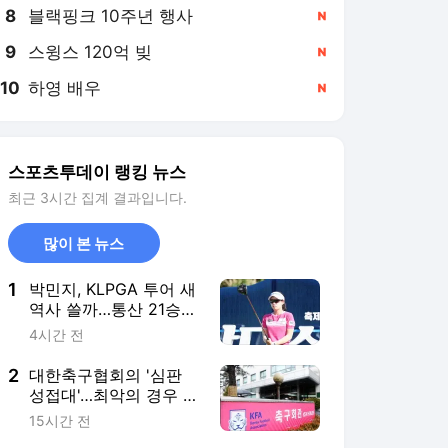
8
블랙핑크 10주년 행사
,신규
9
스윙스 120억 빚
,신규
10
하영 배우
,신규
스포츠투데이 랭킹 뉴스
최근 3시간 집계 결과입니다.
많이 본 뉴스
1
박민지, KLPGA 투어 새
역사 쓸까…통산 21승
+상금 70억 원 도전
4시간 전
2
대한축구협회의 '심판
성접대'…최악의 경우 런
던 올림픽 동메달도 박
15시간 전
탈