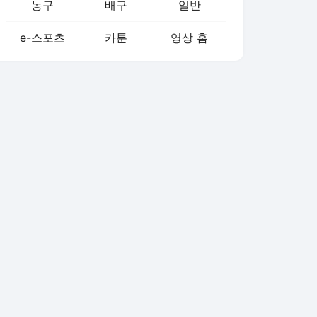
농구
배구
일반
e-스포츠
카툰
영상 홈