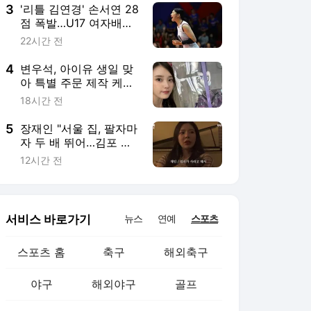
3
'리틀 김연경' 손서연 28
점 폭발…U17 여자배구,
세계선수권서 푸에르토
22시간 전
리코 3-1 격파
4
변우석, 아이유 생일 맞
아 특별 주문 제작 케이
크 선물…3달 지나 알려
18시간 전
진 미담
5
장재인 "서울 집, 팔자마
자 두 배 뛰어…김포 자
가·방이동 빌라 소유"
12시간 전
서비스 바로가기
뉴스
연예
스포츠
스포츠 홈
축구
해외축구
야구
해외야구
골프