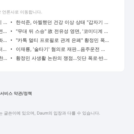
 언론사로 이동합니다.
"노래하다가 죽는 게 꿈"…가왕 조용필, 이 순간을 영원히 [ST이슈]
한석준, 아찔했던 건강 이상 상태 "갑자기 쓰러져 응급실行"
김수현 측 "군시절 故 김새론 아닌 실제 연인에 편지, 온도차 뚜렷"
"무대 뒤 스승" 故 전유성 영면, '코미디계 대부'의 발자취 [ST이슈]
[속보] 코미디언 대부 전유성, 폐기흉 악화로 오늘(25일) 별세…향년 76세
"카톡 멀티 프로필로 관계 은폐" 황정민 폭로女, 문자·녹취록 증거 공개 [ST이슈]
"매출 10% 안주면 폭로" 박나래 前 매니저 2명, 공갈미수·횡령 혐의로 재판
이재룡, '술타기' 혐의로 재판…음주운전 혐의는 미적용
진아름, 득남 후 근황…출산 후에도 여전한 미모 [스타엿보기]
황정민 사생활 논란의 쟁점…잇단 폭로·반박 오가는 소모전 [ST이슈]
서비스 약관/정책
 글쓴이에 있으며, Daum의 입장과 다를 수 있습니다.