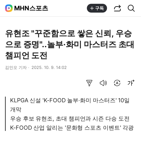
공유하기
통합검색
MHN스포츠
구독
유현조 "꾸준함으로 쌓은 신뢰, 우승
으로 증명"..놀부·화미 마스터즈 초대
챔피언 도전
김인오 기자
2025. 10. 9. 14:02
요약보기
음성으로 듣기
번역 설정
글씨크기 조절하기
KLPGA 신설 'K-FOOD 놀부·화미 마스터즈' 10일
개막
우승 후보 유현조, 초대 챔피언과 시즌 다승 도전
K-FOOD 산업 알리는 '문화형 스포츠 이벤트' 각광