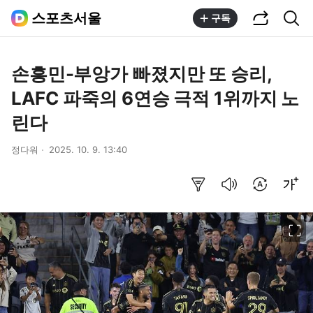
공유하기
통합검색
스포츠서울
구독
손흥민-부앙가 빠졌지만 또 승리,
LAFC 파죽의 6연승 극적 1위까지 노
린다
정다워
2025. 10. 9. 13:40
요약보기
음성으로 듣기
번역 설정
글씨크기 조절하기
이미지 크게 보기