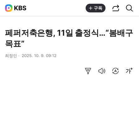
공유하기
통합검색
KBS
구독
페퍼저축은행, 11일 출정식…“봄배구
목표”
최정민
2025. 10. 9. 09:12
요약보기
음성으로 듣기
번역 설정
글씨크기 조절하기