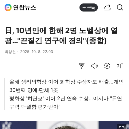
공유하기
통합검색
연합뉴스
구독
日, 10년만에 한해 2명 노벨상에 열
광…"끈질긴 연구에 경의"(종합)
박상현
2025. 10. 8. 22:03
요약보기
음성으로 듣기
번역 설정
글씨크기 조절하기
올해 생리의학상 이어 화학상 수상자도 배출…개인
30번째 영예·단체 1곳
평화상 '히단쿄' 이어 2년 연속 수상…이시바 "日연
구력 탁월함 평가받아"
이미지 크게 보기