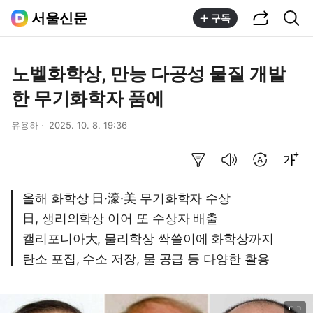
공유하기
통합검색
서울신문
구독
노벨화학상, 만능 다공성 물질 개발
한 무기화학자 품에
유용하
2025. 10. 8. 19:36
요약보기
음성으로 듣기
번역 설정
글씨크기 조절하기
올해 화학상 日·濠·美 무기화학자 수상
日, 생리의학상 이어 또 수상자 배출
캘리포니아大, 물리학상 싹쓸이에 화학상까지
탄소 포집, 수소 저장, 물 공급 등 다양한 활용
이미지 크게 보기