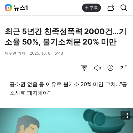
공유하기
통합검색
뉴스1
구독
최근 5년간 친족성폭력 2000건…기
소율 50%, 불기소처분 20% 미만
유수연 기자
2025. 10. 8. 15:43
요약보기
음성으로 듣기
번역 설정
글씨크기 조절하기
공소권 없음 등 이유로 불기소 20% 미만 그쳐…"공
소시효 폐지해야"
이미지 크게 보기