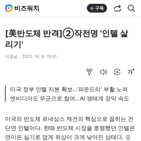
공유하기
통합검색
비즈워치
구독
[美반도체 반격]②작전명 '인텔 살
리기'
이경남
2025. 10. 8. 15:01
요약보기
음성으로 듣기
번역 설정
글씨크기 조절하기
미국 정부 인텔 지분 확보…'파운드리' 부활 노려
엔비디아도 우군으로 참여…AI 생태계 장악 속도
미국의 반도체 르네상스 재건의 핵심으로 꼽히는 건
단연 인텔이다. 한때 반도체 시장을 호령했던 인텔은
연이은 실기로 업계 위상이 크게 낮아진 상태다. 오