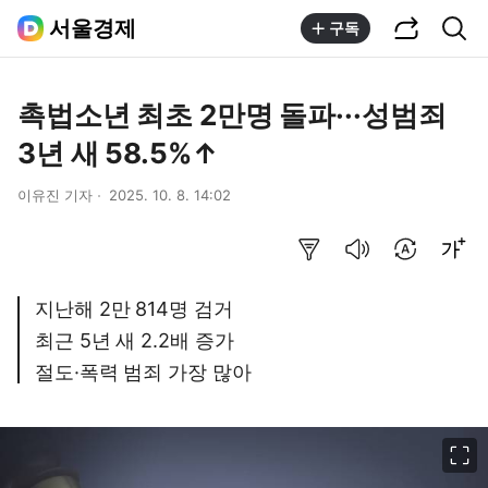
공유하기
통합검색
서울경제
구독
촉법소년 최초 2만명 돌파···성범죄
3년 새 58.5%↑
이유진 기자
2025. 10. 8. 14:02
요약보기
음성으로 듣기
번역 설정
글씨크기 조절하기
지난해 2만 814명 검거
최근 5년 새 2.2배 증가
절도·폭력 범죄 가장 많아
이미지 크게 보기