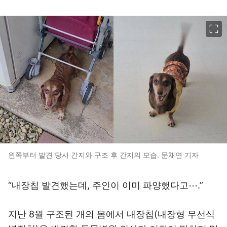
이미지 크게 보기
왼쪽부터 발견 당시 간지와 구조 후 간지의 모습. 문채연 기자
“내장칩 발견했는데, 주인이 이미 파양했다고⋯.”
지난 8월 구조된 개의 몸에서 내장칩(내장형 무선식