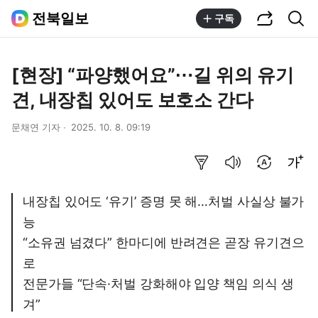
공유하기
통합검색
전북일보
구독
[현장] “파양했어요”⋯길 위의 유기
견, 내장칩 있어도 보호소 간다
문채연 기자
2025. 10. 8. 09:19
요약보기
음성으로 듣기
번역 설정
글씨크기 조절하기
내장칩 있어도 ‘유기’ 증명 못 해…처벌 사실상 불가
능
“소유권 넘겼다” 한마디에 반려견은 곧장 유기견으
로
전문가들 “단속·처벌 강화해야 입양 책임 의식 생
겨”