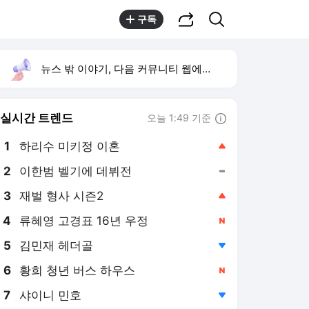
공유하기
검색
구독
뉴스 밖 이야기, 다음 커뮤니티 웹에서 보기
실시간 트렌드
오늘 1:49 기준
툴팁보기
1
하리수 미키정 이혼
,상승
2
이한범 벨기에 데뷔전
,유지
3
재벌 형사 시즌2
,상승
4
류혜영 고경표 16년 우정
,신규
5
김민재 헤더골
,하락
6
황희 청년 버스 하우스
,신규
7
샤이니 민호
,하락