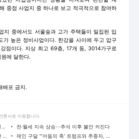
올해 중점 사업지 중 하나로 보고 적극적으로 참여하
업지 중에서도 서울숲과 고가 주택들이 밀집된 입
목도가 높은 정비사업이다. 한강을 사이에 두고 압구
이다. 지상 최고 69층, 17개 동, 3014가구로
억원에 달한다.
 재배포 금지.
언론사로 이동합니다.
이재명 대통령 "간·쓸개 다 주더라도 국민에 보탬 된다면 마다 않겠다"
전·월세 지속 상승⋯추석 이후 불안 커진다
"현금부자만 가능한 30억 로또"⋯'래미안 트리니원'
제인 구달 "'어둠의 축' 트럼프와 추종자, 우주로 멀리 보내버려야"