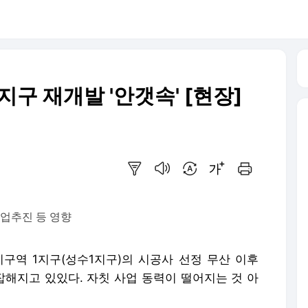
구 재개발 '안갯속' [현장]
요약보기
음성으로 듣기
번역 설정
글씨크기 조절하기
인쇄하기
사업추진 등 영향
비구역 1지구(성수1지구)의 시공사 선정 무산 이후
해지고 있있다. 자칫 사업 동력이 떨어지는 것 아