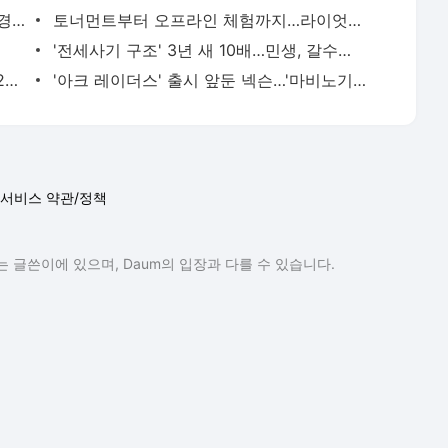
"비공개로 공항 갔어야지"…판사도 '황제경호' 변우석에 질타
토너먼트부터 오프라인 체험까지…라이엇의 변함없는 PC방 사랑
'전세사기 구조' 3년 새 10배…민생, 갈수록 '팍팍'
정부 '전산시스템 장애' 12일째…복구율 24.6%
'아크 레이더스' 출시 앞둔 넥슨…'마비노기·카잔' 이어 3연타석 쏠까?
서비스 약관/정책
 글쓴이에 있으며, Daum의 입장과 다를 수 있습니다.