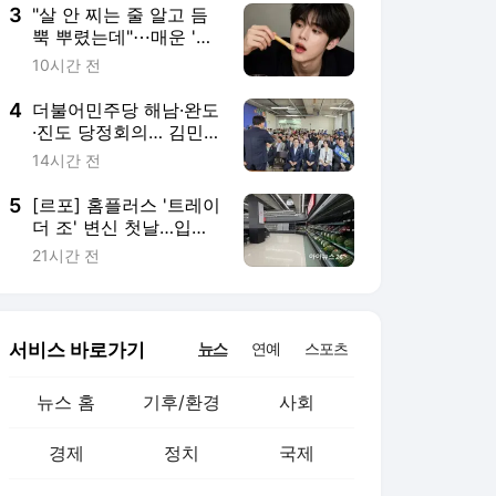
3
"살 안 찌는 줄 알고 듬
뿍 뿌렸는데"⋯매운 '이
양념', 자주 먹으면 혈당·
10시간 전
혈압 '비상' [헬스+]
4
더불어민주당 해남·완도
·진도 당정회의… 김민석
당대표 후보·지도부 후
14시간 전
보군 대거 집결
5
[르포] 홈플러스 '트레이
더 조' 변신 첫날…입고
율 30%에 진열대 '텅'
21시간 전
서비스 바로가기
뉴스
연예
스포츠
뉴스 홈
기후/환경
사회
경제
정치
국제