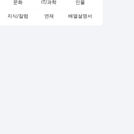
문화
IT/과학
인물
지식/칼럼
연재
배열설명서