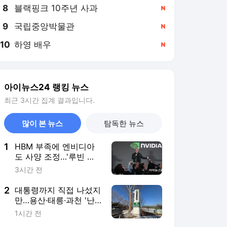
8
블랙핑크 10주년 사과
,신규
9
국립중앙박물관
,신규
10
하영 배우
,신규
아이뉴스24 랭킹 뉴스
최근 3시간 집계 결과입니다.
많이 본 뉴스
탐독한 뉴스
1
HBM 부족에 엔비디아
도 사양 조정…'루빈 울
트라' 메모리 축소 검토
3시간 전
2
대통령까지 직접 나섰지
만…용산·태릉·과천 '난
제 산적'
1시간 전