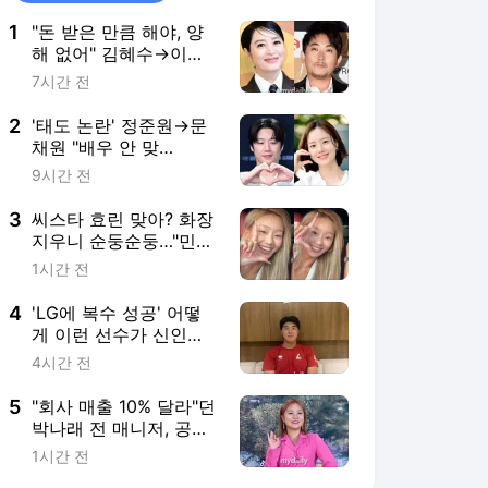
1
"돈 받은 만큼 해야, 양
해 없어" 김혜수→이승
철, 태도 논란에 답한
7시간 전
'40년차들' [김하영의 이
슈해부]
2
'태도 논란' 정준원→문
채원 "배우 안 맞
아"…"하면 안 되는 사
9시간 전
람" 잇단 고백 [MD이슈]
3
씨스타 효린 맞아? 화장
지우니 순둥순둥…"민낯
이 더 예뻐"
1시간 전
4
'LG에 복수 성공' 어떻
게 이런 선수가 신인이
란 말인가, 9위팀 희망
4시간 전
으로 우뚝…살인 폭염도
안 무섭다 "경기 들어가
5
"회사 매출 10% 달라"던
면 그냥 신나요"
박나래 전 매니저, 공갈
미수 재판行
1시간 전