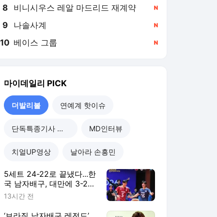
8
비니시우스 레알 마드리드 재계약
,신규
9
나솔사계
,신규
10
베이스 그룹
,신규
마이데일리
PICK
더발리볼
연예계 핫이슈
단독특종기사 모음
MD인터뷰
치얼UP영상
날아라 손흥민
5세트 24-22로 끝냈다...한
국 남자배구, 대만에 3-2
진땀승...조별리그 2연승
13시간 전
‘브라질 남자배구 레전드’