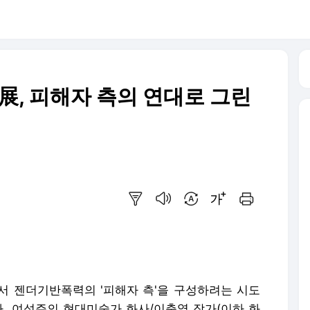
展, 피해자 측의 연대로 그린
요약보기
음성으로 듣기
번역 설정
글씨크기 조절하기
인쇄하기
에서 젠더기반폭력의 '피해자 측'을 구성하려는 시도
다. 여성주의 현대미술가 화사/이충열 작가(이하 화