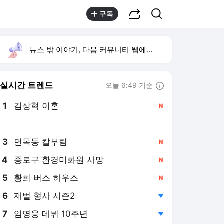
공유하기
검색
구독
뉴스 밖 이야기, 다음 커뮤니티 웹에서 보기
실시간 트렌드
오늘 6:49 기준
툴팁보기
1
김상혁 이혼
,신규
2
이런 엿 같은 사랑
,상승
3
면목동 칼부림
,신규
4
종로구 환경미화원 사망
,신규
5
황희 버스 하우스
,신규
6
재벌 형사 시즌2
,하락
7
임영웅 데뷔 10주년
,하락