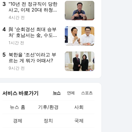
3
"10년 전 정규직이 당한
사고, 이제 20대 하청
이"…만도 산재사망과
4시간 전
'위험의 외주화'
4
與 '순회경선 최대 승부
처' 호남서는 金, 수도권
서는 鄭 각각 우세
1시간 전
5
북한을 '조선'이라고 부
르는 게 뭐가 어때서?
9시간 전
서비스 바로가기
뉴스
연예
스포츠
뉴스 홈
기후/환경
사회
경제
정치
국제