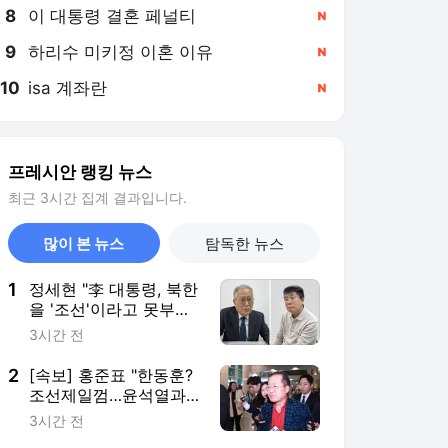
8
이 대통령 결혼 페널티
,신규
9
하리수 미키정 이혼 이유
,신규
10
isa 계좌란
,신규
프레시안 랭킹 뉴스
최근 3시간 집계 결과입니다.
많이 본 뉴스
탐독한 뉴스
1
정세현 "李 대통령, 북한
을 '조선'이라고 못부르
면서 평화공존? 간판 내
3시간 전
리는 게 낫다"
2
[속보] 홍준표 "한동훈?
조선제일껌…윤석열과
함께 검찰 문닫게 한 원
3시간 전
흉"