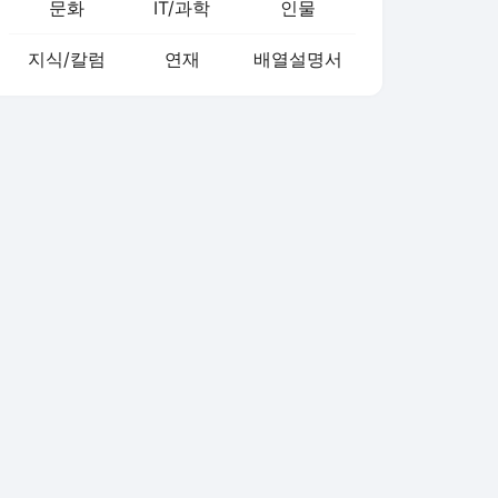
문화
IT/과학
인물
지식/칼럼
연재
배열설명서