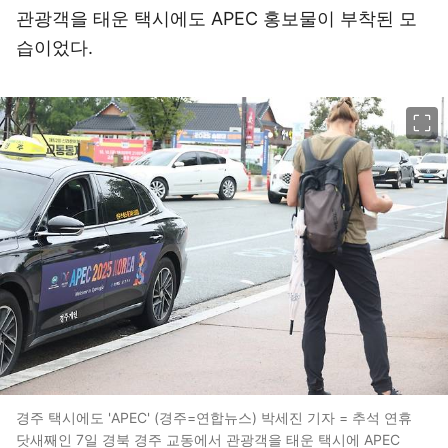
관광객을 태운 택시에도 APEC 홍보물이 부착된 모
습이었다.
이미지 크게 보기
경주 택시에도 'APEC' (경주=연합뉴스) 박세진 기자 = 추석 연휴
닷새째인 7일 경북 경주 교동에서 관광객을 태운 택시에 APEC