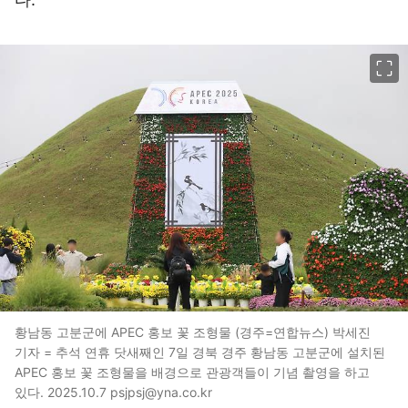
이미지 크게 보기
황남동 고분군에 APEC 홍보 꽃 조형물 (경주=연합뉴스) 박세진
기자 = 추석 연휴 닷새째인 7일 경북 경주 황남동 고분군에 설치된
APEC 홍보 꽃 조형물을 배경으로 관광객들이 기념 촬영을 하고
있다. 2025.10.7 psjpsj@yna.co.kr