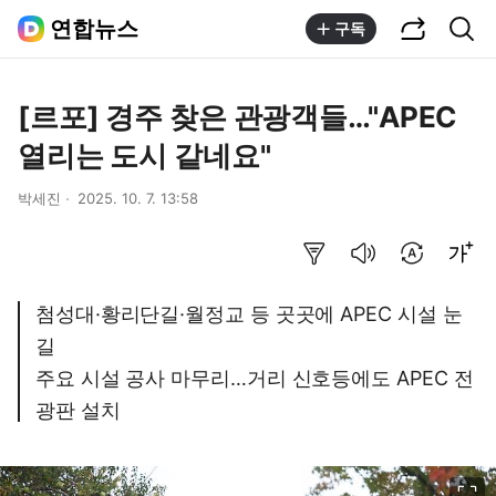
공유하기
통합검색
연합뉴스
구독
[르포] 경주 찾은 관광객들…"APEC
열리는 도시 같네요"
박세진
2025. 10. 7. 13:58
요약보기
음성으로 듣기
번역 설정
글씨크기 조절하기
첨성대·황리단길·월정교 등 곳곳에 APEC 시설 눈
길
주요 시설 공사 마무리…거리 신호등에도 APEC 전
광판 설치
이미지 크게 보기