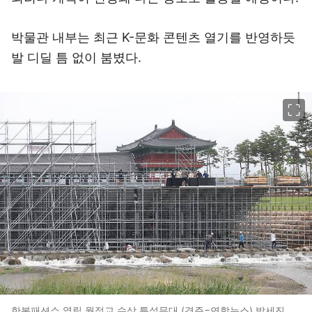
박물관 내부는 최근 K-문화 콘텐츠 열기를 반영하듯
발 디딜 틈 없이 붐볐다.
이미지 크게 보기
한복패션쇼 열릴 월정교 수상 특설무대 (경주=연합뉴스) 박세진