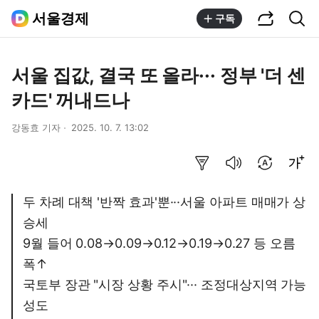
공유하기
통합검색
서울경제
구독
서울 집값, 결국 또 올라··· 정부 '더 센
카드' 꺼내드나
강동효 기자
2025. 10. 7. 13:02
요약보기
음성으로 듣기
번역 설정
글씨크기 조절하기
두 차례 대책 '반짝 효과'뿐···서울 아파트 매매가 상
승세
9월 들어 0.08→0.09→0.12→0.19→0.27 등 오름
폭↑
국토부 장관 "시장 상황 주시"··· 조정대상지역 가능
성도