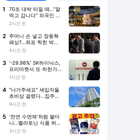
1
70조 대박 터질 때…"잘
먹고 갑니다" 외국인 역
대급 탈출 러시
2시간 전
2
주머니 손 넣고 장동혁
패싱?…좌표 찍힌 박수
민 논란 전말 [영상]
4시간 전
3
'-29.98%' SK하이닉스,
프리마켓서 또 하한가
소동…왜?
1시간 전
4
"나가주세요" 세입자들
초비상 걸렸다…집주인
도 '골머리' [시장톡]
9시간 전
5
'천연 수면제'처럼 팔더
니…멜라토닌 식품 허위·
과장 광고 판쳤다
3시간 전