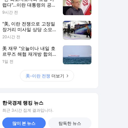
렵다"…이란 대통령의 공개
시인
9시간 전
"美, 이란 전쟁으로 고정밀
장거리 미사일 상당 소모"
[로이터]
20시간 전
美 재무 "오늘이나 내일 호
르무즈 해협 재개방 합의
가능성"
1일 전
美-이란 전쟁
더보기
한국경제 랭킹 뉴스
최근 3시간 집계 결과입니다.
많이 본 뉴스
탐독한 뉴스