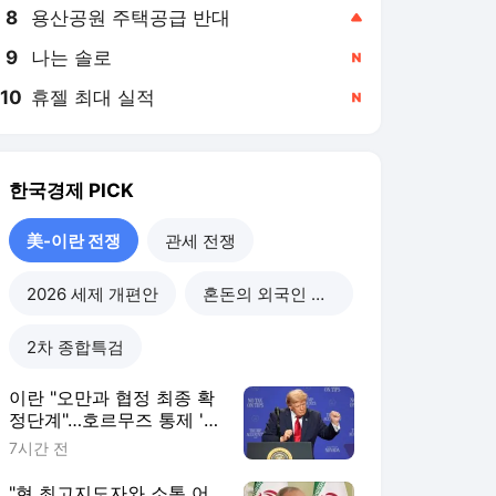
8
용산공원 주택공급 반대
,상승
9
나는 솔로
,신규
10
휴젤 최대 실적
,신규
한국경제
PICK
美-이란 전쟁
관세 전쟁
2026 세제 개편안
혼돈의 외국인 고용시장
2차 종합특검
이란 "오만과 협정 최종 확
정단계"…호르무즈 통제 '눈
앞' [이상은의 워싱턴나우]
7시간 전
"현 최고지도자와 소통 어