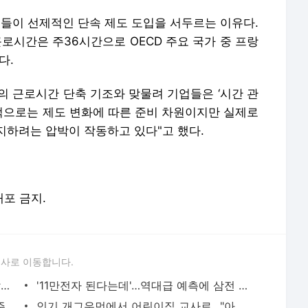
업들이 선제적인 단속 제도 도입을 서두르는 이유다.
근로시간은 주36시간으로 OECD 주요 국가 중 프랑
다.
의 근로시간 단축 기조와 맞물려 기업들은 ‘시간 관
면적으로는 제도 변화에 따른 준비 차원이지만 실제로
지하려는 압박이 작동하고 있다"고 했다.
배포 금지.
론사로 이동합니다.
서울시 믿고 아파트 입주했는데…"3억 날렸다" 피눈물 [전세 사기 그후 上]
'11만전자 된다는데'…역대급 예측에 삼전 개미들 '두근두근'
매일 1억 가까이 버는데…"불장에 왜 이 주식만 떨어지나요" [윤현주의 主食이 주식]
인기 개그우먼에서 어린이집 교사로…"아이들 웃기고 있어요" [본캐부캐]