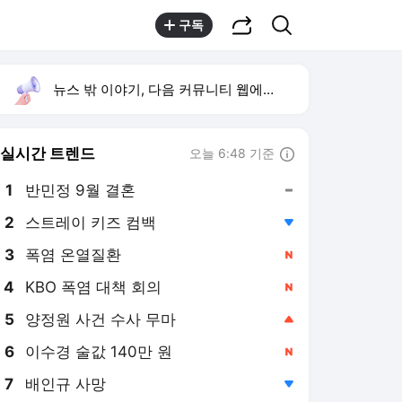
공유하기
검색
구독
뉴스 밖 이야기, 다음 커뮤니티 웹에서 보기
실시간 트렌드
오늘 6:48 기준
툴팁보기
1
반민정 9월 결혼
,유지
2
스트레이 키즈 컴백
,하락
3
폭염 온열질환
,신규
4
KBO 폭염 대책 회의
,신규
5
양정원 사건 수사 무마
,상승
6
이수경 술값 140만 원
,신규
7
배인규 사망
,하락