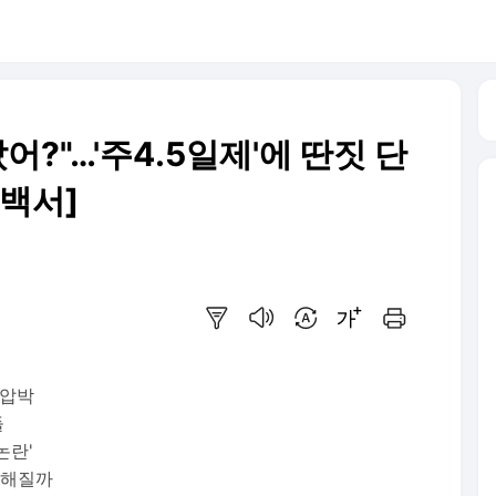
어?"…'주4.5일제'에 딴짓 단
충백서]
요약보기
음성으로 듣기
번역 설정
글씨크기 조절하기
인쇄하기
 압박
들
논란'
빡해질까