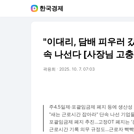
한국경제
"이대리, 담배 피우러 갔
속 나선다 [사장님 고
곽용희
2025. 10. 7. 07:03
주4.5일제·포괄임금제 폐지 등에 생산성
"새는 근로시간 잡아라" 단속 나선 기업
포괄임금제 폐지 추진...고정OT 폐지는 '
근로시간 기록 의무 규정도...근로자 빡