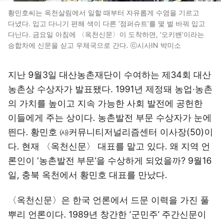
황민호씨는 옥천살림에서 일할 때부터 자유롭게 수염을 기르고
다녔다. 입고 다니기 편해 색이 다른 ‘점퍼슈트’를 몇 벌 바꿔 입고
다닌다. 금요일 아침에 〈옥천신문〉이 도착하면, ‘오키밴’이라는
승합차에 신문을 싣고 우체국으로 간다. ⓒ시사IN 박미소
지난 9월3일 대산농촌재단이 수여하는 제34회 대산
농촌상 수상자가 발표됐다. 1991년 제정돼 농업·농촌
의 가치를 높이고 지속 가능한 사회 발전에 공헌한
이들에게 주는 상이다. 농촌발전 부문 수상자가 눈에
띈다. 황민호 ㈔커뮤니티저널리즘센터 이사장(50)이
다. 현재 〈옥천신문〉 대표를 맡고 있다. 왜 지역 언
론인이 ‘농촌발전 부문’을 수상하게 되었을까? 9월16
일, 충북 옥천에서 황민호 대표를 만났다.
〈옥천신문〉은 한국 언론에서 드문 이력을 가진 풀
뿌리 언론이다. 1989년 창간한 ‘군민주’ 주간신문이