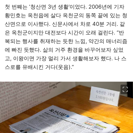
첫 번째는 ‘청산면 3년 생활’이었다. 2006년에 기자
황민호는 옥천읍에 살다 옥천군의 동쪽 끝에 있는 청
산면으로 이사했다. 신문사에서 차로 40분 거리. 같
은 옥천군이지만 대전보다 시간이 오래 걸린다. “반
복되는 행사를 취재하는 듯한 느낌, 약간의 매너리즘
에 빠진 듯했다. 삶의 거주 환경을 바꾸어보자 싶었
고, 이왕이면 가장 멀리 가서 생활해보자 했다. 나 스
스로를 유배시킨 거다(웃음).”
이미지 크게 보기