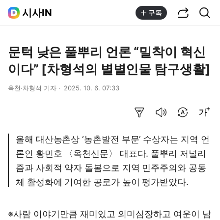
공유하기
통합검색
시사IN
구독
문턱 낮은 풀뿌리 언론 “밀착이 혁신
이다” [차형석의 별별인물 탐구생활]
옥천·차형석 기자
2025. 10. 6. 07:33
요약보기
음성으로 듣기
번역 설정
글씨크기 조절하기
올해 대산농촌상 ‘농촌발전 부문’ 수상자는 지역 언
론인 황민호 〈옥천신문〉 대표다. 풀뿌리 저널리
즘과 사회적 약자 돌봄으로 지역 민주주의와 공동
체 활성화에 기여한 공로가 높이 평가받았다.
※사람 이야기만큼 재미있고 의미심장하고 여운이 남