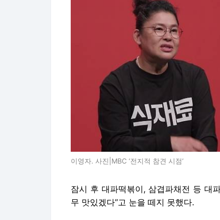
이영자. 사진|MBC ‘전지적 참견 시점’
잠시 후 대파떡볶이, 삼겹파채전 등 대
무 맛있겠다”고 눈을 떼지 못했다.