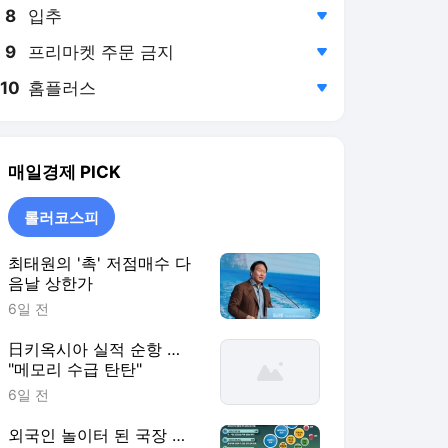
8
입추
,하락
9
프리마켓 주문 금지
,하락
10
홈플러스
,하락
매일경제
PICK
롤러코스피
최태원의 '촉' 저점매수 다
음날 상한가
6일 전
日키옥시아 실적 순항 …
"메모리 수급 탄탄"
6일 전
외국인 놀이터 된 국장 …