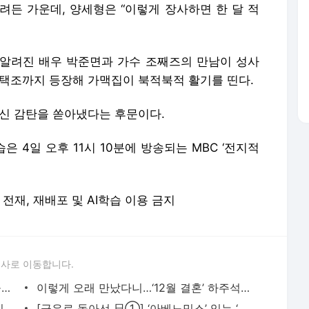
려든 가운데, 양세형은 “이렇게 장사하면 한 달 적
 알려진 배우 박준면과 가수 조째즈의 만남이 성사
이택조까지 등장해 가맥집이 북적북적 활기를 띤다.
연신 감탄을 쏟아냈다는 후문이다.
 4일 오후 11시 10분에 방송되는 MBC ‘전지적
 무단 전재, 재배포 및 AI학습 이용 금지
론사로 이동합니다.
삼전이냐 하이닉스냐 고민할 때…큰 손들은 ‘이것’ 담아 해결한다 - 매일경제
이렇게 오래 만났다니…‘12월 결혼’ 하주석 김연정, 열애 기간 밝혀졌다 - 매일경제
“미국이 아니라고?”…컴퓨터과학 세계 1위라는 중국 대학교는 어디 - 매일경제
[극우로 돌아선 日①] ‘아베노믹스’ 잇는 ‘다카이치노믹스’ 개막 - 매일경제