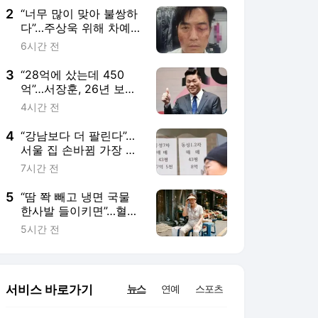
2
“너무 많이 맞아 불쌍하
다”…주상욱 위해 차예련
이 준비한 보양식
6시간 전
3
“28억에 샀는데 450
억”…서장훈, 26년 보유
양재역 빌딩 매각 추진
4시간 전
4
“강남보다 더 팔린다”…
서울 집 손바뀜 가장 많
은 곳 ‘은평·중랑’
7시간 전
5
“땀 쫙 빼고 냉면 국물
한사발 들이키면”…혈압
도 쭈욱 올라갑니다
5시간 전
서비스 바로가기
뉴스
연예
스포츠