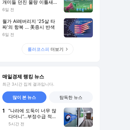
개미들 던진 물량 이틀새
8.5조 쓸어담아
6일 전
월가 AI레버리지 '25살 타
짜'의 항복 … 美증시 반색
6일 전
롤러코스피
더보기
매일경제 랭킹 뉴스
최근 3시간 집계 결과입니다.
많이 본 뉴스
탐독한 뉴스
1
“나라에 도둑이 너무 많
다더니”…부정수급 적발
1300억 ‘역대 최대’
5시간 전