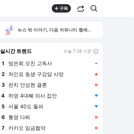
공유하기
검색
구독
뉴스 밖 이야기, 다음 커뮤니티 웹에서 보기
실시간 트렌드
오늘 7:38 기준
툴팁보기
1
방은희 모친 고독사
,유지
2
차인표 동생 구강암 사망
,상승
3
런치 안성현 결혼
,신규
4
하영 4대째 의사 집안
,하락
5
서울 40도 돌파
,하락
6
통영 다찌
,신규
7
카카오 임금협약
,신규