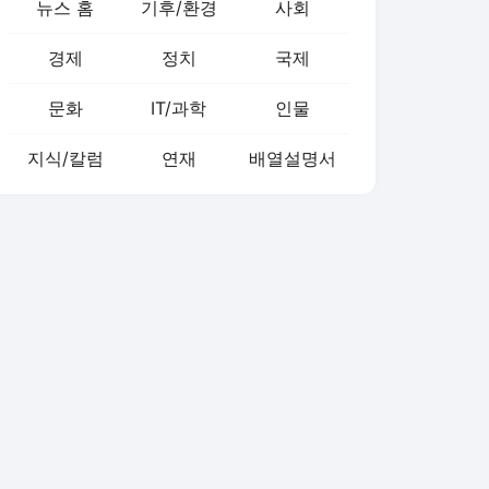
뉴스 홈
기후/환경
사회
경제
정치
국제
문화
IT/과학
인물
지식/칼럼
연재
배열설명서