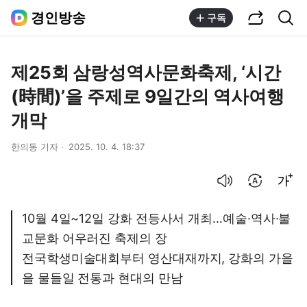
공유하기
통합검색
경인방송
구독
제25회 삼랑성역사문화축제, ‘시간
(時間)’을 주제로 9일간의 역사여행
개막
한의동 기자
2025. 10. 4. 18:37
음성으로 듣기
번역 설정
글씨크기 조절하기
10월 4일~12일 강화 전등사서 개최…예술·역사·불
교문화 어우러진 축제의 장
전국학생미술대회부터 영산대재까지, 강화의 가을
을 물들일 전통과 현대의 만남