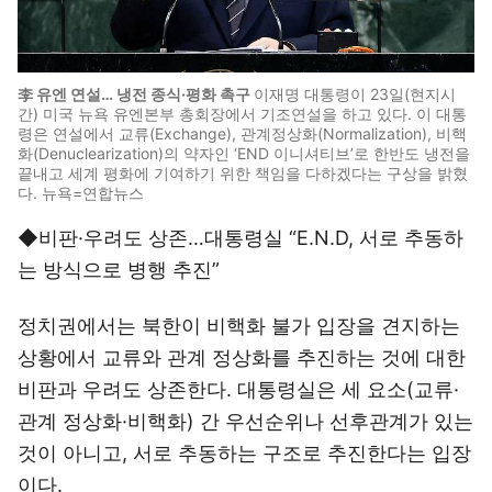
李 유엔 연설… 냉전 종식·평화 촉구
이재명 대통령이 23일(현지시
간) 미국 뉴욕 유엔본부 총회장에서 기조연설을 하고 있다. 이 대통
령은 연설에서 교류(Exchange), 관계정상화(Normalization), 비핵
화(Denuclearization)의 약자인 ‘END 이니셔티브’로 한반도 냉전을
끝내고 세계 평화에 기여하기 위한 책임을 다하겠다는 구상을 밝혔
다. 뉴욕=연합뉴스
◆비판·우려도 상존…대통령실 “E.N.D, 서로 추동하
는 방식으로 병행 추진”
정치권에서는 북한이 비핵화 불가 입장을 견지하는
상황에서 교류와 관계 정상화를 추진하는 것에 대한
비판과 우려도 상존한다. 대통령실은 세 요소(교류·
관계 정상화·비핵화) 간 우선순위나 선후관계가 있는
것이 아니고, 서로 추동하는 구조로 추진한다는 입장
이다.