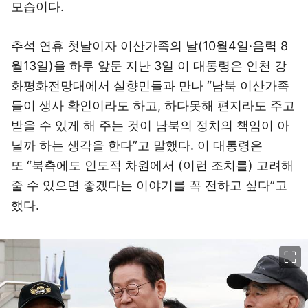
모습이다.
추석 연휴 첫날이자 이산가족의 날(10월4일·음력 8
월13일)을 하루 앞둔 지난 3일 이 대통령은 인천 강
화평화전망대에서 실향민들과 만나 “남북 이산가족
들이 생사 확인이라도 하고, 하다못해 편지라도 주고
받을 수 있게 해 주는 것이 남북의 정치의 책임이 아
닐까 하는 생각을 한다”고 말했다. 이 대통령은
또 “북측에도 인도적 차원에서 (이런 조치를) 고려해
줄 수 있으면 좋겠다는 이야기를 꼭 전하고 싶다”고
했다.
이미지 크게 보기