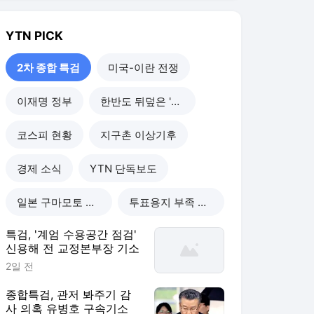
YTN
PICK
2차 종합 특검
미국-이란 전쟁
이재명 정부
한반도 뒤덮은 '폭염'
코스피 현황
지구촌 이상기후
경제 소식
YTN 단독보도
일본 구마모토 강진
투표용지 부족 사태
특검, '계엄 수용공간 점검'
신용해 전 교정본부장 기소
2일 전
종합특검, 관저 봐주기 감
사 의혹 유병호 구속기소