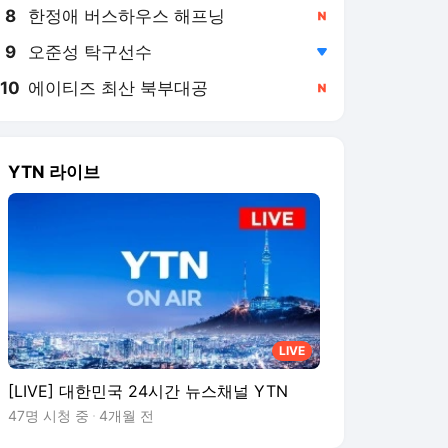
8
한정애 버스하우스 해프닝
,신규
9
오준성 탁구선수
,하락
10
에이티즈 최산 북부대공
,신규
YTN 라이브
LIVE
[LIVE] 대한민국 24시간 뉴스채널 YTN
47명 시청 중
4개월 전