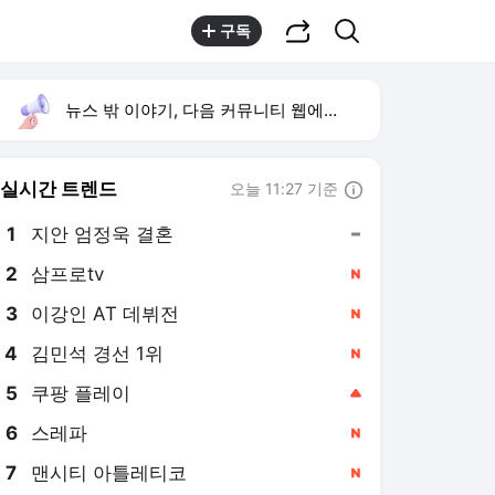
공유하기
검색
구독
뉴스 밖 이야기, 다음 커뮤니티 웹에서 보기
실시간 트렌드
오늘 11:27 기준
툴팁보기
1
지안 엄정욱 결혼
,유지
2
삼프로tv
,신규
3
이강인 AT 데뷔전
,신규
4
김민석 경선 1위
,신규
5
쿠팡 플레이
,상승
6
스레파
,신규
7
맨시티 아틀레티코
,신규