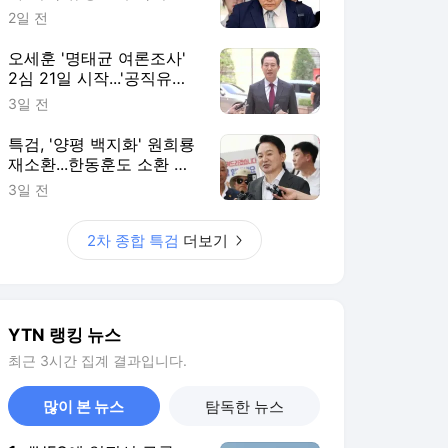
2일 전
오세훈 '명태균 여론조사'
2심 21일 시작...'공직유지'
관건
3일 전
특검, '양평 백지화' 원희룡
재소환...한동훈도 소환 통
보
3일 전
2차 종합 특검
더보기
YTN 랭킹 뉴스
최근 3시간 집계 결과입니다.
많이 본 뉴스
탐독한 뉴스