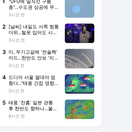
1
"UFO에 일직선 구름
층"...수도권 상공에 무슨
일이?
3시간 전
2
[날씨] 내일도 서쪽 찜통
더위...털옷 입어도 시원
한 피서지는?
3시간 전
3
미, 무기고갈에 '전술핵'
카드...한반도 안보 '지각
변동'
2시간 전
4
드디어 서울 열대야 멈
췄다..."태풍 간접 영향
날씨 변동성"
2시간 전
5
태풍 '찬홈' 일본 관통
후 한반도 향하나...올해
유독 특이한 상황 [Y녹
8시간 전
취록]