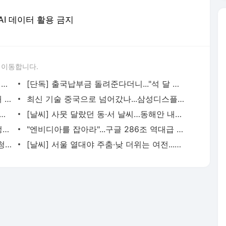
 AI 데이터 활용 금지
 이동합니다.
트럼프 "관세 수입, 1조 달러...미국인들에게 나눠줄 것"
[단독] 출국납부금 돌려준다더니..."석 달 넘게 감감무소식"
공공임대주택에 슈퍼카?...차량 지분 쪼개 편법 입주
최신 기술 중국으로 넘어갔나...삼성디스플레이 '발칵' [지금이뉴스]
 부모님께 얼마나 전화할까?..."보통 일주일에 한 번"
[날씨] 사뭇 달랐던 동·서 날씨…동해안 내일 아침까지 비·그 밖 지역은 구름만
[속보] 강원·TK 결과 발표...김민석 1위, 정청래 2위
"엔비디아를 잡아라"...구글 286조 역대급 베팅
강원·TK 당원투표서 김민석 1위...2위 정청래와 4.14%p 격차
[날씨] 서울 열대야 주춤·낮 더위는 여전...제주는 비