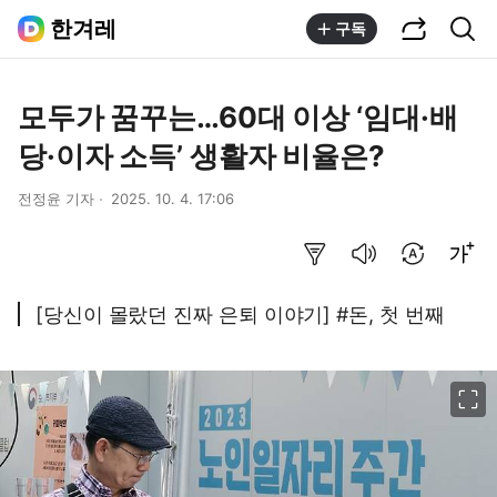
공유하기
통합검색
한겨레
구독
모두가 꿈꾸는…60대 이상 ‘임대·배
당·이자 소득’ 생활자 비율은?
전정윤 기자
2025. 10. 4. 17:06
요약보기
음성으로 듣기
번역 설정
글씨크기 조절하기
[당신이 몰랐던 진짜 은퇴 이야기] #돈, 첫 번째
이미지 크게 보기