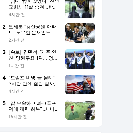
4
“트럼프 비방 글 올려”…
3시간 만에 잘린 검사,
미 법무부 상대 소송
4시간 전
5
“암 수술하고 파크골프
덕에 체력 회복”…시니어
전신 운동으로 각광
15시간 전
서비스 바로가기
뉴스
연예
스포츠
뉴스 홈
기후/환경
사회
경제
정치
국제
문화
IT/과학
인물
지식/칼럼
연재
배열설명서