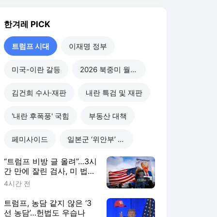
페미사이드
일본군 ‘위안부’ 피해
“트럼프 비방 글 올려”…3시
간 만에 잘린 검사, 미 법무
부 상대 소송
4시간 전
트럼프, 농담 같지 않은 ‘3
선 농담’…헌법도 우습나
2026. 7. 27.
트럼프, EU 구글 과징금
‘보복 관세’ 예고…“무역법
301조 조사 개시”
2026. 7. 25.
MAGA 유튜버, “우크라는
나치” 과거 막말 반성…트
럼프 “잘했어!!!”
2026. 7. 24.
트럼프 시대
더보기