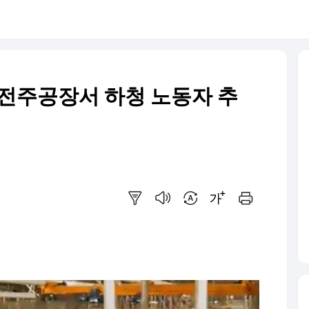
 전주공장서 하청 노동자 추
요약보기
음성으로 듣기
번역 설정
글씨크기 조절하기
인쇄하기