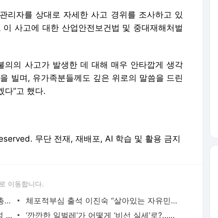
관리자를 상대로 자세한 사고 경위를 조사하고 있
고 이 사고에 대한 산업안전보건법 및 중대재해처벌
“불의의 사고가 발생한 데 대해 매우 안타깝게 생각
복을 빌며, 유가족분들께도 깊은 위로의 말씀을 드린
겠다”고 했다.
 Reserved. 무단 전재, 재배포, AI 학습 및 활용 금지
로 이동합니다.
‘극우’ 다카이치 사나에, 자민당 첫 여성 총재 당선…차기 총리 유력
체포적부심 출석 이진숙 “살아있는 자유민주주의, 법원서 입증해줄 것”
‘윤석열 관저 의혹’ 현대건설·감사원…추석 뒤 특검·국감 ‘동시 조준’ [특검 완전정복]
‘깐깐한 일벌레’가 어떻게 ‘비선 실세’로?…김현지 향한 오해와 진실