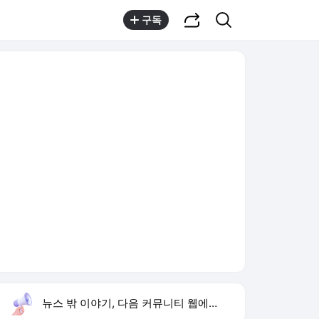
공유하기
검색
구독
뉴스 밖 이야기, 다음 커뮤니티 웹에서 보기
실시간 트렌드
오늘 11:29 기준
툴팁보기
1
김민석 경선 승리
,하락
2
엄정화 오이레몬수
,신규
3
려운 놀토 첫 출연
,신규
4
유아인 남사친 볼뽀뽀
,신규
5
손현보 목사
,신규