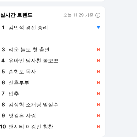
6
신혼부부
,신규
7
입추
,신규
8
김상혁 소개팅 말실수
,신규
9
엿같은 사랑
,신규
10
맨시티 이강인 칭찬
,신규
한겨레
PICK
트럼프 시대
이재명 정부
미국-이란 갈등
2026 북중미 월드컵
김건희 수사·재판
내란 특검 및 재판
'내란 후폭풍' 국힘
부동산 대책