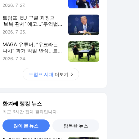
한겨레 랭킹 뉴스
최근 3시간 집계 결과입니다.
많이 본 뉴스
탐독한 뉴스
1
“침대 묶여 있었다” 천안
교회서 11살 숨져…함께
지내던 신도들 수사
6시간 전
2
오세훈 “용산공원 아파
트, 노무현·문재인도 반
대했다…1㎝ 훼손도 안
2시간 전
돼”
3
[속보] 김민석, ‘제주·인
천’ 당원투표 1위… 정청
래 5%p 차이 제쳐
1시간 전