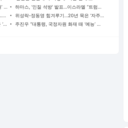
구워서도 삶아서도…밤처럼 생긴 ‘이 열매’ 먹으면 안 됩니다
하마스, ‘인질 석방’ 발표…이스라엘 “트럼프와 협력해 전쟁 끝내겠다”
소련 무너뜨린 ‘비용강요’ 스스로 택하나…북한의 ‘핵·재래식 무력 병진’
위성락-정동영 힘겨루기…20년 묵은 ‘자주파-동맹파’ 갈등 재조명
“목걸이 받았나?” “누구한테요?”…남이 준 ‘김건희의 귀금속’ [특검 완전정복]
주진우 “대통령, 국정자원 화재 때 ‘예능’ 촬영”…대통령실 “명백한 허위사실”